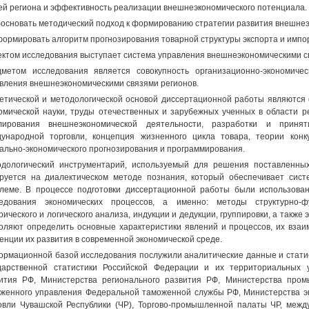
ей региона и эффективность реализации внешнеэкономического потенциала.
босновать методический подход к формированию стратегии развития внешнеэ
формировать алгоритм прогнозирования товарной структуры экспорта и импор
ктом исследования выступает система управления внешнеэкономическими с
метом исследования является совокупность организационно-экономиче
вления внешнеэкономическими связями регионов.
етической и методологической основой диссертационной работы являютс
омической науки, труды отечественных и зарубежных ученных в области ре
улирования внешнеэкономической деятельности, разработки и приня
ународной торговли, концепция жизненного цикла товара, теории конк
ально-экономического прогнозирования и программирования.
дологический инструментарий, используемый для решения поставленных
руется на диалектическом методе познания, который обеспечивает сис
леме. В процессе подготовки диссертационной работы были использов
едования экономических процессов, а именно: методы структурно-фу
рического и логического анализа, индукции и дедукции, группировки, а также
оляют определить основные характеристики явлений и процессов, их вза
енции их развития в современной экономической среде.
рмационной базой исследования послужили аналитические данные и стати
дарственной статистики Российской Федерации и их территориальных у
ития РФ, Министерства регионального развития РФ, Министерства пром
женного управления Федеральной таможенной службы РФ, Министерства э
овли Чувашской Республики (ЧР), Торгово-промышленной палаты ЧР, меж