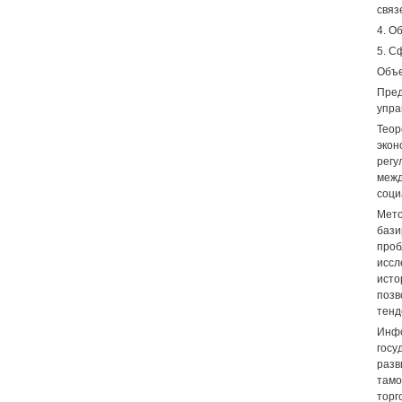
связ
4. О
5. С
Объе
Пред
упра
Теор
экон
рег
межд
соци
Мето
бази
проб
иссл
исто
позв
тенд
Инфо
госу
разв
тамо
торг