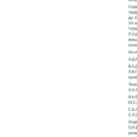
Соде
труд
др. 
XX в
Ч.Ки
П.Са
внеш
поло
Иссл
A.Д.
B.А.
Л.В.
проб
Теор
А.Н.
B.Н.
Ю.С.
C.Б.
С.Л.
Отде
О.Н.
разв