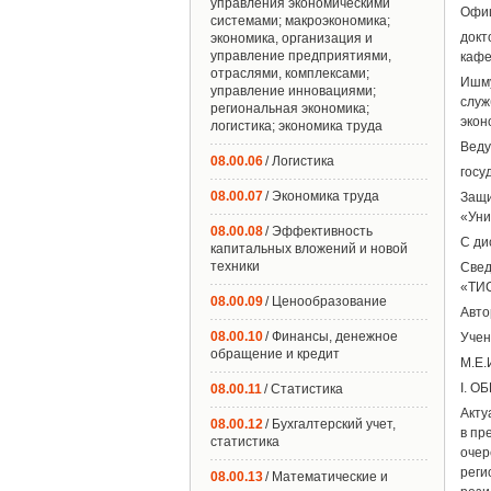
управления экономическими
Офиц
системами; макроэкономика;
докт
экономика, организация и
управление предприятиями,
кафе
отраслями, комплексами;
Ишму
управление инновациями;
служ
региональная экономика;
экон
логистика; экономика труда
Веду
08.00.06
/ Логистика
госу
08.00.07
/ Экономика труда
Защи
«Уни
08.00.08
/ Эффективность
С ди
капитальных вложений и новой
техники
Свед
«ТИС
08.00.09
/ Ценообразование
Авто
08.00.10
/ Финансы, денежное
Учен
обращение и кредит
М.Е.
I. 
08.00.11
/ Статистика
Акту
08.00.12
/ Бухгалтерский учет,
в пр
статистика
очер
реги
08.00.13
/ Математические и