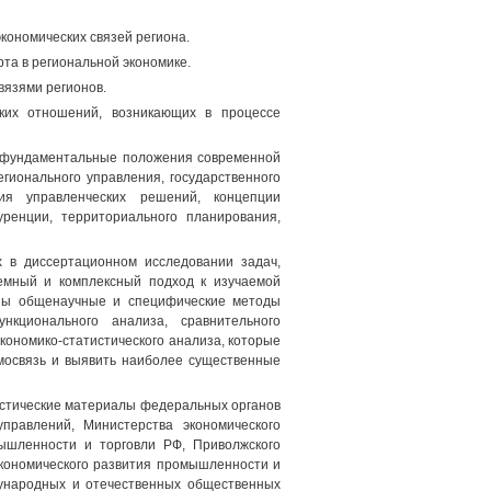
кономических связей региона.
та в региональной экономике.
вязями регионов.
ских отношений, возникающих в процессе
я фундаментальные положения современной
гионального управления, государственного
тия управленческих решений, концепции
уренции, территориального планирования,
 в диссертационном исследовании задач,
темный и комплексный подход к изучаемой
аны общенаучные и специфические методы
нкционального анализа, сравнительного
 экономико-статистического анализа, которые
имосвязь и выявить наиболее существенные
стические материалы федеральных органов
правлений, Министерства экономического
ышленности и торговли РФ, Приволжского
кономического развития промышленности и
дународных и отечественных общественных