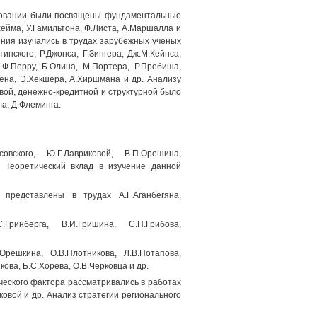
ировании были посвящены фундаментальные
ейма, У.Гамильтона, Ф.Листа, А.Маршалла и
ния изучались в трудах зарубежных ученых
инского, Р.Джонса, Г.Зингера, Дж.М.Кейнса,
 Ф.Перру, Б.Олина, М.Портера, Р.Пребиша,
гена, Э.Хекшера, А.Хиршмана и др. Анализу
вой, денежно-кредитной и структурной было
а, Д.Флеминга.
совского, Ю.Г.Лавриковой, В.П.Орешина,
р. Теоретический вклад в изучение данной
 представлены в трудах А.Г.Аганбегяна,
С.Гринберга, В.И.Гришина, С.Н.Грибова,
.Орешкина, О.В.Плотникова, Л.В.Потапова,
кова, Б.С.Хорева, О.В.Черковца и др.
еского фактора рассматривались в работах
дковой и др. Анализ стратегии регионального