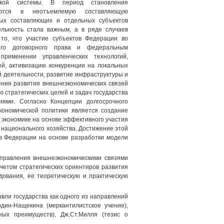
ской системы. В период становления
щаются в неотъемлемую составляющую
ных составляющих и отдельных субъектов
ельность стала важным, а в ряде случаев
то, что участие субъектов Федерации во
ого договорного права и федеральным
применении управленческих технологий,
й, активизацию конкуренции на локальных
 деятельности, развитие инфраструктуры и
ения развития внешнеэкономических связей
стратегических целей и задач государства
иями. Согласно Концепции долгосрочного
кономической политики является создание
 экономике на основе эффективного участия
 национального хозяйства. Достижение этой
в Федерации на основе разработки модели
управления внешнеэкономическими связями
четом стратегических ориентиров развития
дования, ее теоретическую и практическую
ли государства как одного из направлений
дин-Нащекина (меркантилистское учение),
ных преимуществ), Дж.Ст.Милля (тезис о