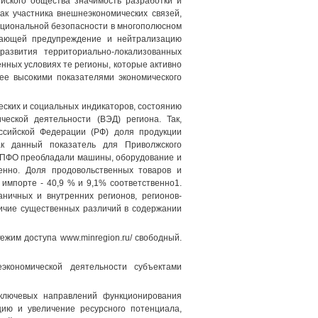
йского общества значимость разработки и
ак участника внешнеэкономических связей,
ациональной безопасности в многополюсном
ивающей предупреждение и нейтрализацию
развития территориально-локализованных
нных условиях те регионы, которые активно
лее высокими показателями экономического
ских и социальных индикаторов, состоянию
еской деятельности (ВЭД) региона. Так,
оссийской Федерации (РФ) доля продукции
как данный показатель для Приволжского
и ПФО преобладали машины, оборудование и
енно. Доля продовольственных товаров и
 импорте - 40,9 % и 9,1% соответственно1.
ничных и внутренних регионов, регионов-
личие существенных различий в содержании
ежим доступа www.minregion.ru/ свободный.
экономической деятельности субъектами
 ключевых направлений функционирования
цию и увеличение ресурсного потенциала,