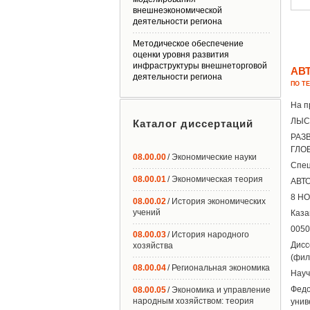
внешнеэкономической
деятельности региона
Методическое обеспечение
оценки уровня развития
инфраструктуры внешнеторговой
АВ
деятельности региона
ПО Т
На п
ЛЫС
Каталог диссертаций
РАЗ
ГЛО
08.00.00
/ Экономические науки
Спец
08.00.01
/ Экономическая теория
АВТО
8 НО
08.00.02
/ История экономических
учений
Каза
0050
08.00.03
/ История народного
Дисс
хозяйства
(фил
08.00.04
/ Региональная экономика
Науч
Федо
08.00.05
/ Экономика и управление
народным хозяйством: теория
унив