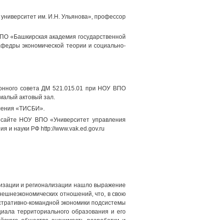
университет им. И.Н. Ульянова», профессор
ВПО «Башкирская академия государственной
афедры экономической теории и социально-
ионного совета ДМ 521.015.01 при НОУ ВПО
 малый актовый зал.
ления «ТИСБИ».
 сайте НОУ ВПО «Университет управления
 и науки РФ http://www.vak.ed.gov.ru
лизации и регионализации нашло выражение
нешнеэкономических отношений, что, в свою
стративно-командной экономики подсистемы
циала территориального образования и его