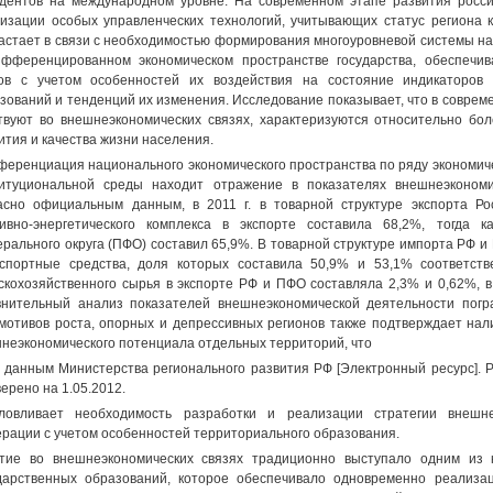
дентов на международном уровне. На современном этапе развития росси
изации особых управленческих технологий, учитывающих статус региона к
астает в связи с необходимостью формирования многоуровневой системы н
фференцированном экономическом пространстве государства, обеспеч
ов с учетом особенностей их воздействия на состояние индикаторов 
зований и тенденций их изменения. Исследование показывает, что в совреме
твуют во внешнеэкономических связях, характеризуются относительно бо
ития и качества жизни населения.
еренциация национального экономического пространства по ряду экономиче
итуциональной среды находит отражение в показателях внешнеэкономич
асно официальным данным, в 2011 г. в товарной структуре экспорта Р
ивно-энергетического комплекса в экспорте составила 68,2%, тогда 
рального округа (ПФО) составил 65,9%. В товарной структуре импорта РФ 
спортные средства, доля которых составила 50,9% и 53,1% соответств
скохозяйственного сырья в экспорте РФ и ПФО составляла 2,3% и 0,62%, в
нительный анализ показателей внешнеэкономической деятельности погра
мотивов роста, опорных и депрессивных регионов также подтверждает на
неэкономического потенциала отдельных территорий, что
 данным Министерства регионального развития РФ [Электронный ресурс]. Р
ерено на 1.05.2012.
ловливает необходимость разработки и реализации стратегии внешне
рации с учетом особенностей территориального образования.
тие во внешнеэкономических связях традиционно выступало одним из
дарственных образований, которое обеспечивало одновременно реализа