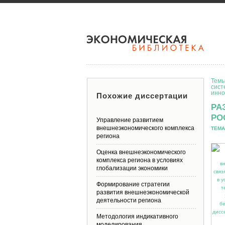
Темы
сист
инно
Похожие диссертации
РА
РО
Управление развитием
внешнеэкономического комплекса
ТЕМА
региона
Оценка внешнеэкономического
комплекса региона в условиях
глобализации экономики
Формирование стратегии
развития внешнеэкономической
деятельности региона
Методология индикативного
моделирования