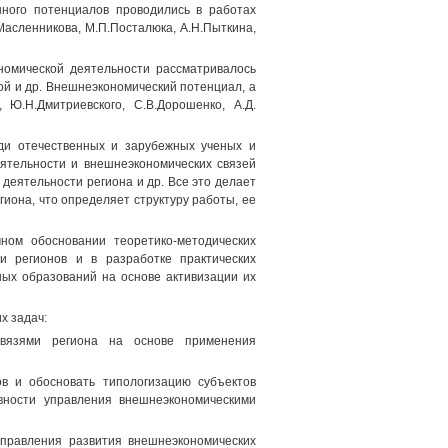
нного потенциалов проводились в работах
.Масленникова, М.П.Посталюка, А.Н.Пыткина,
номической деятельности рассматривалось
ой и др. Внешнеэкономический потенциал, а
 Ю.Н.Дмитриевского, С.В.Дорошенко, А.Д.
еди отечественных и зарубежных ученых и
ятельности и внешнеэкономических связей
деятельности региона и др. Все это делает
иона, что определяет структуру работы, ее
ном обосновании теоретико-методических
и регионов и в разработке практических
ных образований на основе активизации их
х задач:
связями региона на основе применения
ов и обосновать типологизацию субъектов
вности управления внешнеэкономическими
правления развития внешнеэкономических