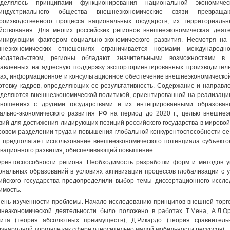
еделялось принципами функционирования национальной экономиче
тиндустриального общества внешнеэкономические связи превра
роизводственного процесса национальных государств, их территориаль
йствования. Для многих российских регионов внешнеэкономическая деят
инирующим фактором социально-экономического развития. Несмотря на 
шнеэкономических отношениях ограничивается нормами международн
онодательством, регионы обладают значительными возможностями в 
авленных на адресную поддержку экспорториентированных производителе
ах, информационное и консультационное обеспечение внешнеэкономической
отовку кадров, определяющих ее результативность. Содержание и направл
деляются внешнеэкономической политикой, ориентированной на реализацию 
ношениях с другими государствами и их интегрированными образован
ально-экономического развития РФ на период до 2020 г., целью внешнеэ
вий для достижения лидирующих позиций российского государства в мировой
ровом разделении труда и повышения глобальной конкурентоспособности ее
 предполагает использование внешнеэкономического потенциала субъекто
вационного развития, обеспечивающей повышение
урентоспособности региона. Необходимость разработки форм и методов 
ональных образований в условиях активизации процессов глобализации с у
ийского государства предопределили выбор темы диссертационного иссле
имость.
ень изученности проблемы. Начало исследованию принципов внешней торгов
неэкономической деятельности было положено в работах Т.Мена, А.Л.Ор
ита (теория абсолютных преимуществ), Д.Рикардо (теория сравнитель
ународной торговле как сфере относительно малой мобильности ресурсов).