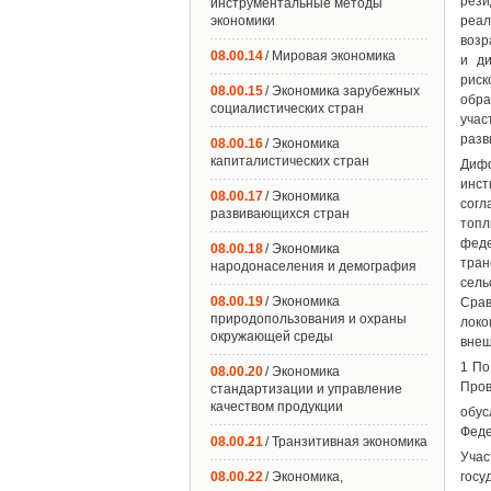
рези
инструментальные методы
экономики
реал
возр
08.00.14
/ Мировая экономика
и ди
риск
08.00.15
/ Экономика зарубежных
обра
социалистических стран
учас
разв
08.00.16
/ Экономика
капиталистических стран
Дифф
инст
08.00.17
/ Экономика
согл
развивающихся стран
топл
феде
08.00.18
/ Экономика
тран
народонаселения и демография
сель
08.00.19
/ Экономика
Срав
природопользования и охраны
локо
окружающей среды
внеш
1 По
08.00.20
/ Экономика
Пров
стандартизации и управление
качеством продукции
обус
Феде
08.00.21
/ Транзитивная экономика
Учас
08.00.22
/ Экономика,
госу