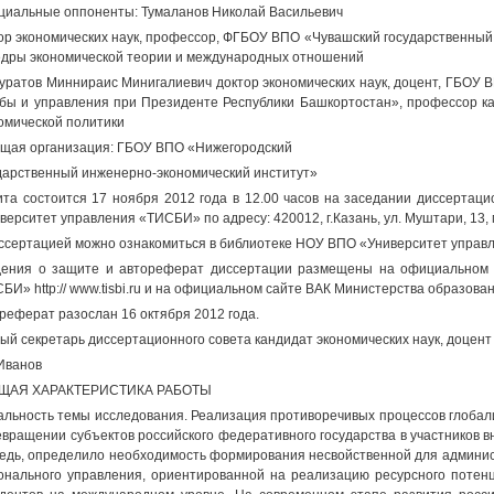
иальные оппоненты: Тумаланов Николай Васильевич
ор экономических наук, профессор, ФГБОУ ВПО «Чувашский государственный 
дры экономической теории и международных отношений
ратов Миннираис Минигалиевич доктор экономических наук, доцент, ГБОУ 
бы и управления при Президенте Республики Башкортостан», профессор к
омической политики
щая организация: ГБОУ ВПО «Нижегородский
дарственный инженерно-экономический институт»
та состоится 17 ноября 2012 года в 12.00 часов на заседании диссертац
верситет управления «ТИСБИ» по адресу: 420012, г.Казань, ул. Муштари, 13,
ссертацией можно ознакомиться в библиотеке НОУ ВПО «Университет управ
ения о защите и автореферат диссертации размещены на официальном
БИ» http:// www.tisbi.ru и на официальном сайте ВАК Министерства образования
реферат разослан 16 октября 2012 года.
ый секретарь диссертационного совета кандидат экономических наук, доцент
Иванов
ОБЩАЯ ХАРАКТЕРИСТИКА РАБОТЫ
альность темы исследования. Реализация противоречивых процессов глоба
евращении субъектов российского федеративного государства в участников в
едь, определило необходимость формирования несвойственной для админи
онального управления, ориентированной на реализацию ресурсного потен