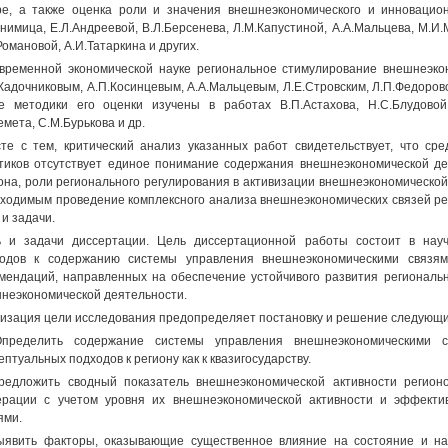
е, а также оценка роли и значения внешнеэкономического и инновацио
Анимица, Е.Л.Андреевой, В.Л.Берсенева, Л.М.Капустиной, А.А.Мальцева, М.И
Романовой, А.И.Татаркина и других.
временной экономической науке региональное стимулирование внешнеэко
Кадочниковым, А.П.Косинцевым, А.А.Мальцевым, Л.Е.Стровским, Л.П.Федоров
е методики его оценки изучены в работах В.П.Астахова, Н.С.Блудовой,
мета, С.М.Бурькова и др.
те с тем, критический анализ указанных работ свидетельствует, что ср
тиков отсутствует единое понимание содержания внешнеэкономической де
она, роли регионального регулирования в активизации внешнеэкономической 
ходимым проведение комплексного анализа внешнеэкономических связей рег
 и задачи.
 и задачи диссертации. Цель диссертационной работы состоит в науч
одов к содержанию системы управления внешнеэкономическими связям
мендаций, направленных на обеспечение устойчивого развития региональ
неэкономической деятельности.
изация цели исследования предопределяет постановку и решение следующи
Определить содержание системы управления внешнеэкономическими 
ептуальных подходов к региону как к квазигосударству.
редложить сводный показатель внешнеэкономической активности регион
рации с учетом уровня их внешнеэкономической активности и эффекти
ями.
ыявить факторы, оказывающие существенное влияние на состояние и на