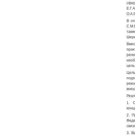
сфер
Е.Г.
О.А.
В со
С.М.
такж
Шере
Вмес
прак
реги
необ
цель
Цель
подх
реко
внеш
Реал
1. 
конц
2. П
Феде
связ
3. В