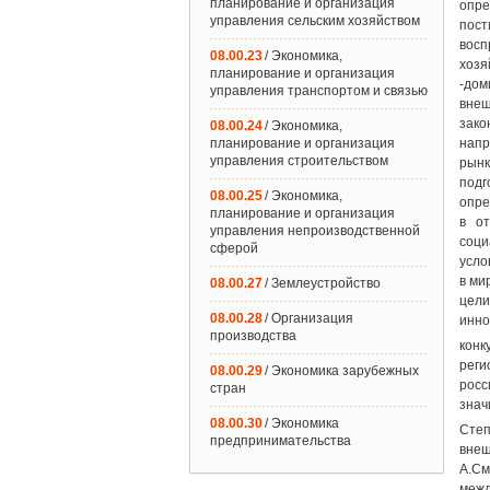
планирование и организация
опр
управления сельским хозяйством
пос
восп
08.00.23
/ Экономика,
хозя
планирование и организация
-дом
управления транспортом и связью
вне
зак
08.00.24
/ Экономика,
планирование и организация
напр
управления строительством
рынк
подг
08.00.25
/ Экономика,
опре
планирование и организация
в от
управления непроизводственной
соци
сферой
усло
в ми
08.00.27
/ Землеустройство
цели
08.00.28
/ Организация
инно
производства
конк
реги
08.00.29
/ Экономика зарубежных
росс
стран
знач
08.00.30
/ Экономика
Степ
предпринимательства
внеш
А.См
межд