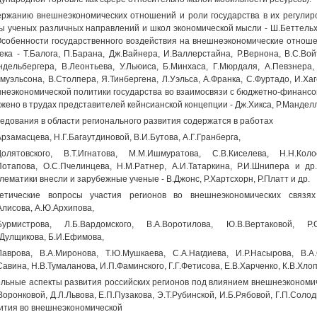
ржанию внешнеэкономических отношений и роли государства в их регул
ы ученых различных направлений и школ экономической мысли - Ш.Беттельх
Особенности государственного воздействия на внешнеэкономические отноше
ека - Т.Балога, П.Барана, Дж.Вайнера, И.Валлерстайна, Р.Вернона, В.С.Войт
ндельбергера, В.Леонтьева, У.Льюиса, Б.Минхаса, Г.Мюрдаля, А.Певзнера,
муэльсона, В.Столпера, Я.Тинбергена, Л.Уэльса, А.Франка, С.Фуртадо, И.Ха
неэкономической политики государства во взаимосвязи с бюджетно-финансо
жено в трудах представителей кейнсианской концепции - Дж.Хикса, Р.Манделл
едования в области регионального развития содержатся в работах
Арзамасцева, Н.Г.Багаутдиновой, В.И.Бутова, А.Г.Гранберга,
Долятовского, В.Т.Игнатова, М.М.Ишмуратова, С.В.Киселева, Н.Н.Коло
Потапова, О.С.Пчелинцева, Н.М.Ратнер, А.И.Татаркина, Р.И.Шнипера и д
лематики внесли и зарубежные ученые - В.Джонс, Р.Хартсхорн, Р.Платт и др.
етические вопросы участия регионов во внешнеэкономических связях
Алисова, А.Ю.Архипова,
Бурмистрова, Л.Б.Вардомского, В.А.Воротилова, Ю.В.Вертаковой, Р.
Дулщикова, Б.И.Ефимова,
Лаврова, В.А.Миронова, Т.Ю.Мушкаева, С.А.Нагдиева, И.Р.Насырова, В.А
Савина, Н.В.Тумаланова, И.П.Фаминского, Г.Г.Фетисова, Е.В.Харченко, К.В.Хлоп
льные аспекты развития российских регионов под влиянием внешнеэкономич
Воронковой, Д.Л.Львова, Е.П.Пузакова, Э.Т.Рубинской, И.Б.Рябовой, Г.П.Соло
ития во внешнеэкономической