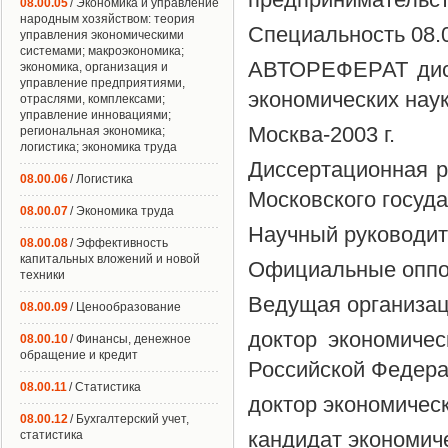
08.00.05
/ Экономика и управление
народным хозяйством: теория
Специальность 08.
управления экономическими
системами; макроэкономика;
АВТОРЕФЕРАТ дисс
экономика, организация и
управление предприятиями,
экономических нау
отраслями, комплексами;
управление инновациями;
Москва-2003 г.
региональная экономика;
логистика; экономика труда
Диссертационная 
08.00.06
/ Логистика
Московского госуд
08.00.07
/ Экономика труда
Научный руководит
08.00.08
/ Эффективность
капитальных вложений и новой
Официальные оппо
техники
Ведущая организац
08.00.09
/ Ценообразование
доктор экономичес
08.00.10
/ Финансы, денежное
обращение и кредит
Российской Федер
08.00.11
/ Статистика
доктор экономичес
08.00.12
/ Бухгалтерский учет,
кандидат экономич
статистика