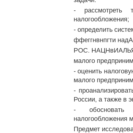
- рассмотреть 
налогообложения;
- определить систе
ффеггнвнпгти над
РОС. НАЦНвИАЛЬЯАЯ
малого предприним
- оценить налогову
малого предприним
- проанализирова
России, а также в 
- обосновать 
налогообложения м
Предмет исследова