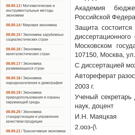
08.00.13
/ Математические и
Академия бюдже
инструментальные методы
экономики
Российской Федер
08.00.14
/ Мировая экономика
Защита состоится 
08.00.15
/ Экономика зарубежных
диссертационного
социалистических стран
Московском госуд
08.00.16
/ Экономика
107150, Москва, ул.
капиталистических стран
08.00.17
/ Экономика
С диссертацией мо
развивающихся стран
Автореферат разо
08.00.18
/ Экономика
народонаселения и демография
2003 г.
08.00.19
/ Экономика
Ученый секретарь 
природопользования и охраны
окружающей среды
наук, доцент
08.00.20
/ Экономика
И.Н. Маяцкая
стандартизации и управление
качеством продукции
2.ооз-(\
08.00.21
/ Транзитивная экономика