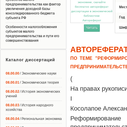
предпринимательства как фактор
Мес
увеличения доходной базы
консолидированного бюджета
Год
субъекта РФ
Автореферат
Особенности налогообложения
Шиф
Читать
субъектов малого
предпринимательства и пути его
совершенствования
АВТОРЕФЕРА
ПО ТЕМЕ "РЕФОРМИР
Каталог диссертаций
ПРЕДПРИНИМАТЕЛЬСТ
08.00.00
/ Экономические науки
(
08.00.01
/ Экономическая теория
На правах рукопис
08.00.02
/ История экономических
учений
I
08.00.03
/ История народного
Косолапое Алексан
хозяйства
Реформирование 
08.00.04
/ Региональная экономика
предпринимательс