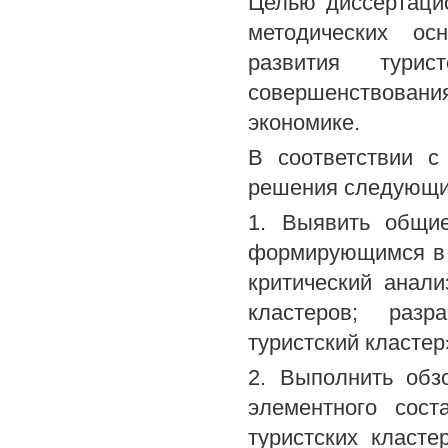
Целью диссертацио
методических ос
развития тури
совершенствовани
экономике.
В соответствии с
решения следующи
1. Выявить общие
формирующимся в т
критический анал
кластеров; разр
туристский кластер
2. Выполнить обз
элементного сост
туристских класт