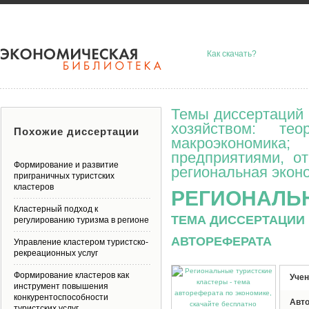
Как скачать?
Темы диссертаций 
хозяйством: тео
Похожие диссертации
макроэкономик
предприятиями, о
Формирование и развитие
региональная эконо
приграничных туристских
кластеров
РЕГИОНАЛЬ
Кластерный подход к
ТЕМА ДИССЕРТАЦИИ 
регулированию туризма в регионе
АВТОРЕФЕРАТА
Управление кластером туристско-
рекреационных услуг
Формирование кластеров как
Учен
инструмент повышения
конкурентоспособности
Авт
туристских услуг