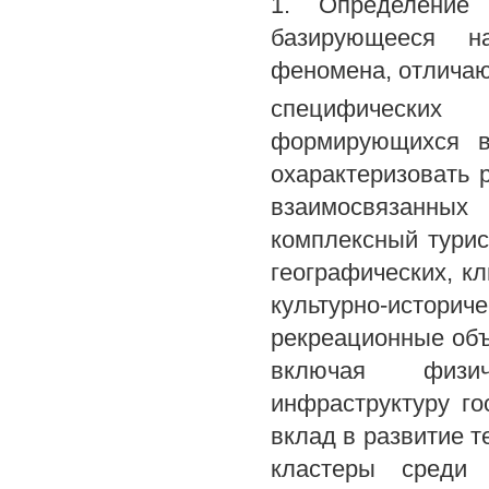
1. Определение 
базирующееся на
феномена, отлича
специфических
формирующихся в 
охарактеризовать 
взаимосвязанных
комплексный турис
географических, к
культурно-истор
рекреационные объ
включая физич
инфраструктуру г
вклад в развитие т
кластеры среди 