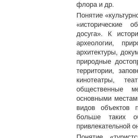
флора и др.
Понятие «культурн
«исторические о
досуга». К истор
археологии, прир
архитектуры, доку
природные достоп
территории, запов
кинотеатры, те
общественные м
основными местам
видов объектов п
больше таких о
привлекательной он
Понятие «турист