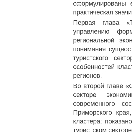
сформулированы е
практическая знач
Первая глава «Т
управлению форм
региональной эко
понимания сущност
туристского сект
особенностей клас
регионов.
Во второй главе «
секторе эконом
современного со
Приморского края
кластера; показан
туристском секторе