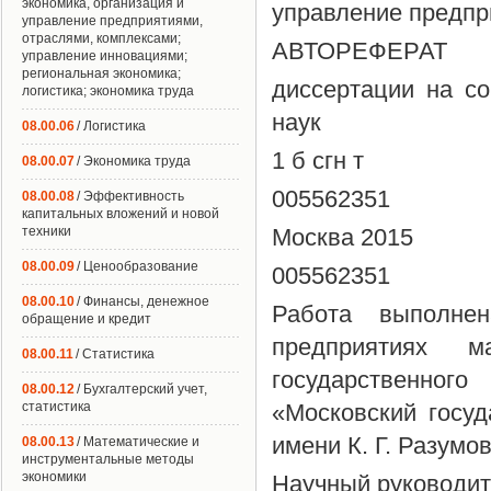
экономика, организация и
управление предпр
управление предприятиями,
отраслями, комплексами;
АВТОРЕФЕРАТ
управление инновациями;
региональная экономика;
диссертации на со
логистика; экономика труда
наук
08.00.06
/ Логистика
1 б сгн т
08.00.07
/ Экономика труда
005562351
08.00.08
/ Эффективность
капитальных вложений и новой
техники
Москва 2015
08.00.09
/ Ценообразование
005562351
08.00.10
/ Финансы, денежное
Работа выполне
обращение и кредит
предприятиях 
08.00.11
/ Статистика
государственног
08.00.12
/ Бухгалтерский учет,
статистика
«Московский госуд
имени К. Г. Разумо
08.00.13
/ Математические и
инструментальные методы
экономики
Научный руководит