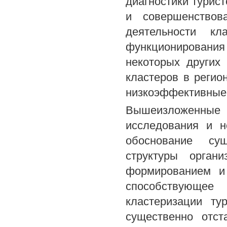
диагностики турис
и совершенствов
деятельности кл
функционирования
некоторых других
кластеров в регио
низкоэффективные
Вышеизложенные 
исследования и 
обоснование сущ
структуры органи
формированием и 
способствующе
кластеризации ту
существенно отст