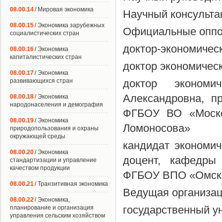
08.00.14
/ Мировая экономика
Научный консульта
08.00.15
/ Экономика зарубежных
Официальные оппо
социалистических стран
доктор-экономичес
08.00.16
/ Экономика
капиталистических стран
доктор экономичес
08.00.17
/ Экономика
развивающихся стран
доктор экономи
Александровна, п
08.00.18
/ Экономика
народонаселения и демография
ФГБОУ ВО «Москов
08.00.19
/ Экономика
Ломоносова»
природопользования и охраны
окружающей среды
кандидат экономич
08.00.20
/ Экономика
доцент, кафедры 
стандартизации и управление
качеством продукции
ФГБОУ ВПО «Омский
08.00.21
/ Транзитивная экономика
Ведущая организац
08.00.22
/ Экономика,
государственный у
планирование и организация
управления сельским хозяйством