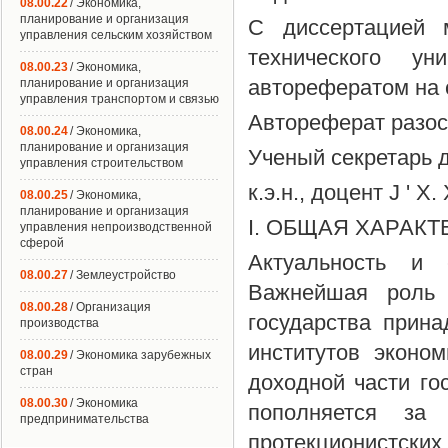
08.00.22
/ Экономика,
планирование и организация
С диссертацией 
управления сельским хозяйством
технического у
08.00.23
/ Экономика,
авторефератом на са
планирование и организация
управления транспортом и связью
Автореферат разосл
08.00.24
/ Экономика,
планирование и организация
Ученый секретарь 
управления строительством
к.э.н., доцент J ' X
08.00.25
/ Экономика,
планирование и организация
I. ОБЩАЯ ХАРАК
управления непроизводственной
сферой
Актуальность и 
08.00.27
/ Землеустройство
Важнейшая роль 
08.00.28
/ Организация
государства прин
производства
институтов эконо
08.00.29
/ Экономика зарубежных
стран
доходной части го
08.00.30
/ Экономика
пополняется за
предпринимательства
протекционистских