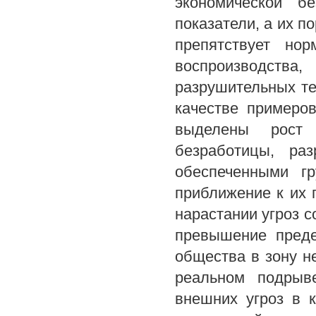
экономической б
показатели, а их п
препятствует но
воспроизводств
разрушительных те
качестве примеро
выделены рост 
безработицы, ра
обеспеченными г
приближение к их 
нарастании угроз с
превышение преде
общества в зону н
реальном подрыве
внешних угроз в к