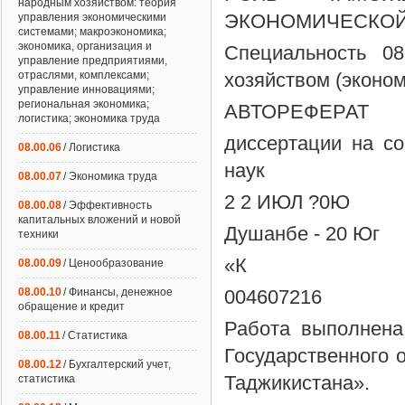
народным хозяйством: теория
ЭКОНОМИЧЕСКОЙ
управления экономическими
системами; макроэкономика;
экономика, организация и
Специальность 0
управление предприятиями,
отраслями, комплексами;
хозяйством (эконом
управление инновациями;
региональная экономика;
АВТОРЕФЕРАТ
логистика; экономика труда
диссертации на со
08.00.06
/ Логистика
наук
08.00.07
/ Экономика труда
2 2 ИЮЛ ?0Ю
08.00.08
/ Эффективность
капитальных вложений и новой
Душанбе - 20 Юг
техники
«К
08.00.09
/ Ценообразование
08.00.10
/ Финансы, денежное
004607216
обращение и кредит
Работа выполнена
08.00.11
/ Статистика
Государственного 
08.00.12
/ Бухгалтерский учет,
Таджикистана».
статистика