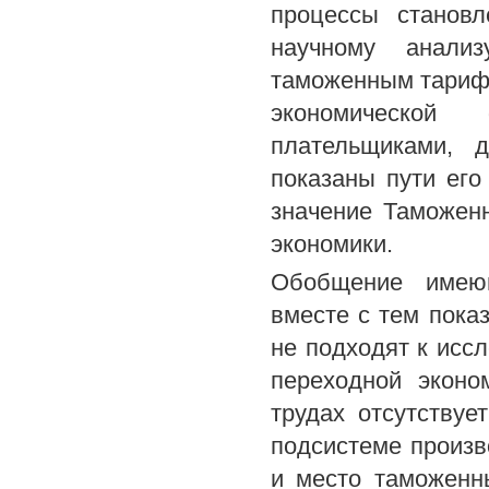
процессы становл
научному анали
таможенным тарифа
экономической
плательщиками, д
показаны пути его
значение Таможенн
экономики.
Обобщение имеющ
вместе с тем пока
не подходят к исс
переходной эконо
трудах отсутствуе
подсистеме произв
и место таможенн