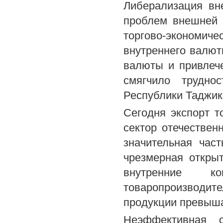
Либерализация вн
проблем внешней 
торгово-экономич
внутреннего валют
валюты и привлече
смягчило труднос
Республики Таджик
Сегодня экспорт 
сектор отечествен
значительная час
чрезмерная откры
внутренние ко
товаропроизводи
продукции превыша
Неэффективная с