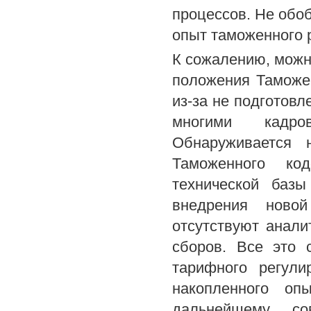
процессов. Не обо
опыт таможенного 
К сожалению, можн
положения Таможен
из-за не подготовл
многими кадро
Обнаруживается 
Таможенного ко
технической базы
внедрения ново
отсутствуют анал
сборов. Все это 
тарифного регули
накопленного оп
дальнейшему со