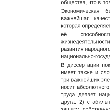
общества, что в по
Экономическая б
важнейшая качест
которая определяе
её способнос
жизнедеятельност
развития народног
национально-госуд
В диссертации пок
имеет также и сл
три важнейших элем
носит абсолютного
труда делает нац
друга; 2) стабиль
защиту собствен