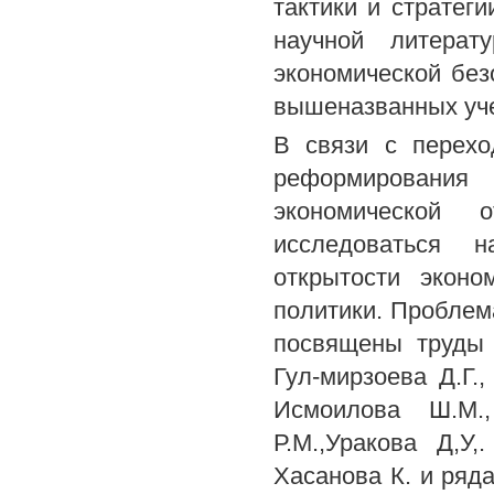
тактики и стратег
научной литерат
экономической без
вышеназванных уче
В связи с перех
реформирования
экономической о
исследоваться н
открытости эконо
политики. Проблем
посвящены труды 
Гул-мирзоева Д.Г.,
Исмоилова Ш.М.
Р.М.,Уракова Д,У
Хасанова К. и ряд