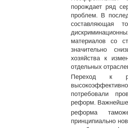
порождает ряд сер
проблем. В после
составляющая т
дискриминационны
материалов со ст
значительно сниз
хозяйства к изме
отдельных отрасле
Переход к ры
высокоэффектив
потребовали про
реформ. Важнейшей
реформа тамож
принципиально но