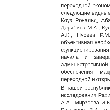
переходной эконом
следующие видные з
Коуз Рональд, Аба
Дерябина М.А., Куд
А.К., Нуреев P.M
объективная необх
функционирования
начала и заверш
административн
обеспечения мак
переходной и откр
В нашей республик
исследования Рахи
A.A., Мирзоева И.К
Разыкова В.А. и