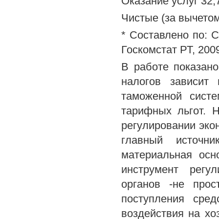
Оказание услуг 32,7
Чистые (за вычетом 
* Составлено по: 
Госкомстат РТ, 200
В работе показано
налогов зависит
таможенной сист
тарифных льгот. 
регулировании экон
главный источни
материальная осн
инструмент регу
органов -не про
поступления сред
воздействия на хо