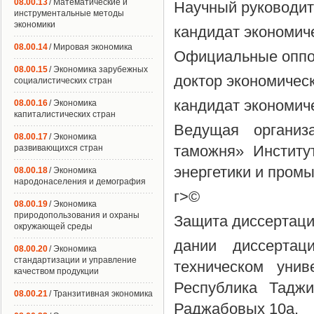
08.00.13
/ Математические и
Научный руководит
инструментальные методы
экономики
кандидат экономич
08.00.14
/ Мировая экономика
Официальные оппо
08.00.15
/ Экономика зарубежных
доктор экономическ
социалистических стран
кандидат экономиче
08.00.16
/ Экономика
капиталистических стран
Ведущая организ
08.00.17
/ Экономика
таможня» Институ
развивающихся стран
энергетики и пром
08.00.18
/ Экономика
народонаселения и демография
г>©
08.00.19
/ Экономика
природопользования и охраны
Защита диссертации
окружающей среды
дании диссертац
08.00.20
/ Экономика
стандартизации и управление
техническом унив
качеством продукции
Республика Таджи
08.00.21
/ Транзитивная экономика
Раджабовых 10а.