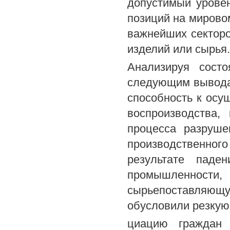
допустимый уровен
позиций на мирово
важнейших секторо
изделий или сырья.
Анализируя состо
следующим выводам
способность к осу
воспроизводства,
процесса разруше
производственно
результате паде
промышленнос
сырьепоставляющую
обусловили резку
циацию граждан 