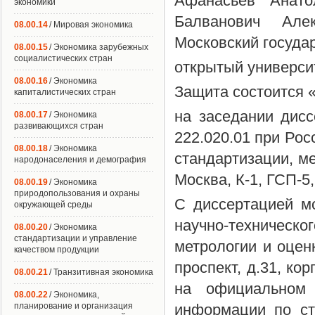
Афанасьев Анато
экономики
Балванович Але
08.00.14
/ Мировая экономика
Московский госуда
08.00.15
/ Экономика зарубежных
социалистических стран
открытый универси
08.00.16
/ Экономика
Защита состоится « 
капиталистических стран
на заседании дисс
08.00.17
/ Экономика
развивающихся стран
222.020.01 при Ро
08.00.18
/ Экономика
стандартизации, ме
народонаселения и демография
Москва, К-1, ГСП-5,
08.00.19
/ Экономика
природопользования и охраны
С диссертацией м
окружающей среды
научно-техничес
08.00.20
/ Экономика
стандартизации и управление
метрологии и оценк
качеством продукции
проспект, д.31, ко
08.00.21
/ Транзитивная экономика
на официальном с
08.00.22
/ Экономика,
планирование и организация
информации по ст