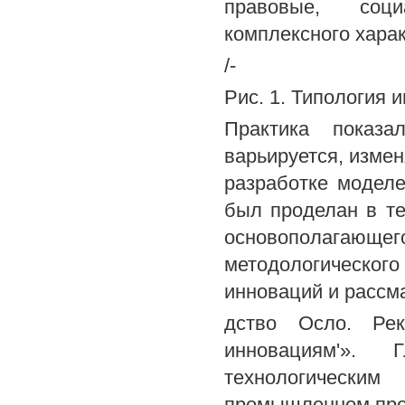
правовые, соци
комплексного хара
/-
Рис. 1. Типология
Практика показа
варьируется, измен
разработке моделе
был проделан в теч
основополагающе
методологическо
инноваций и рассма
дство Осло. Ре
инновациям'».
технологически
промышленном про