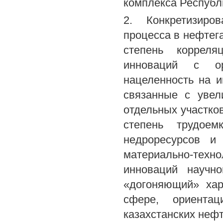
комплекса Республ
2. Конкретизиро
процесса в нефтег
степень корреля
инноваций с ор
нацеленность на и
связанные с увел
отдельных участко
степень трудоем
недроресурсов и
материально-техно
инноваций научно
«догоняющий» хар
сфере, ориента
казахстанских неф