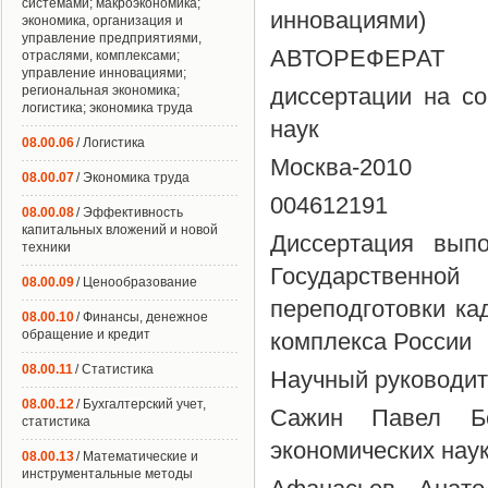
системами; макроэкономика;
инновациями)
экономика, организация и
управление предприятиями,
АВТОРЕФЕРАТ
отраслями, комплексами;
управление инновациями;
региональная экономика;
диссертации на со
логистика; экономика труда
наук
08.00.06
/ Логистика
Москва-2010
08.00.07
/ Экономика труда
004612191
08.00.08
/ Эффективность
капитальных вложений и новой
Диссертация вып
техники
Государственн
08.00.09
/ Ценообразование
переподготовки ка
08.00.10
/ Финансы, денежное
обращение и кредит
комплекса России
08.00.11
/ Статистика
Научный руководите
08.00.12
/ Бухгалтерский учет,
Сажин Павел Бо
статистика
экономических нау
08.00.13
/ Математические и
инструментальные методы