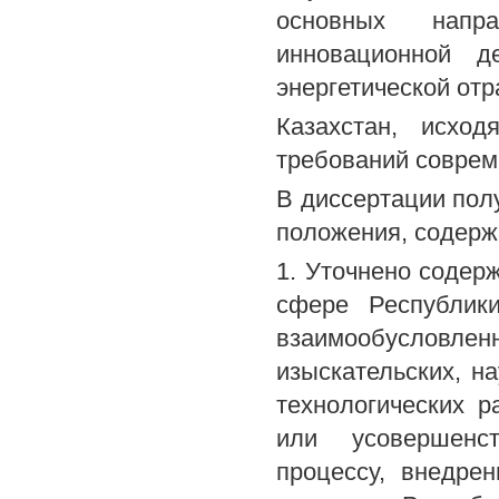
основных напр
инновационной д
энергетической от
Казахстан, исхо
требований соврем
В диссертации пол
положения, содерж
1. Уточнено содер
сфере Республики
взаимообуслов
изыскательских, на
технологических р
или усовершенст
процессу, внедре