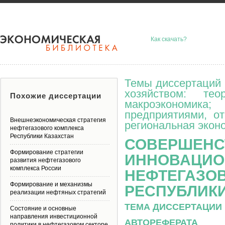
Как скачать?
Темы диссертаций 
хозяйством: тео
Похожие диссертации
макроэкономик
предприятиями, о
Внешнеэкономическая стратегия
региональная эконо
нефтегазового комплекса
Республики Казахстан
СОВЕРШЕНС
Формирование стратегии
ИННОВАЦИО
развития нефтегазового
комплекса России
НЕФТЕГАЗО
Формирование и механизмы
РЕСПУБЛИКИ
реализации нефтяных стратегий
ТЕМА ДИССЕРТАЦИИ 
Состояние и основные
направления инвестиционной
АВТОРЕФЕРАТА
политики в нефтегазовом секторе