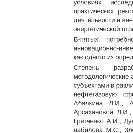
условиях иссле
практических рек
деятельности и вн
энергетической отр
В-пятых, потреб
инновационно-инве
как одного из опр
Степень разра
методологические 
субъектами в разл
нефтегазовую сф
Абалкина Л.И., А
Арсахановой Л.И.,
Гретченко А.И., Ду
набилова М.С., Зло