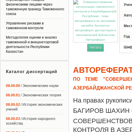
физическими лицами через
Учен
таможенную границу Таможенного
союза
Авт
Управление рисками в
Мес
таможенном контроле
Год
Методология оценки и анализ
Автореферат
таможенной и внешнеторговой
деятельности Республики
Шиф
Читать
Казахстан
АВТОРЕФЕРА
Каталог диссертаций
ПО ТЕМЕ "СОВЕРШЕ
08.00.00
/ Экономические науки
АЗЕРБАЙДЖАНСКОЙ РЕ
08.00.01
/ Экономическая теория
На правах рукопис
08.00.02
/ История экономических
БАГИРОВ ШАХИН 
учений
08.00.03
/ История народного
СОВЕРШЕНСТВ
хозяйства
КОНТРОЛЯ В АЗ