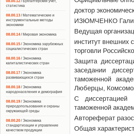
08.00.12
/ Бухгалтерский учет,
статистика
доктор экономичес
08.00.13
/ Математические и
ИЗЮМЧЕНКО Галина
инструментальные методы
экономики
Ведущая организац
08.00.14
/ Мировая экономика
институт внешних с
08.00.15
/ Экономика зарубежных
социалистических стран
торговли Российск
08.00.16
/ Экономика
Защита диссертац
капиталистических стран
заседании диссер
08.00.17
/ Экономика
развивающихся стран
таможенной акаде
Люберцы, Комсомоль
08.00.18
/ Экономика
народонаселения и демография
С диссертацией 
08.00.19
/ Экономика
таможенной академ
природопользования и охраны
окружающей среды
Автореферат разосл
08.00.20
/ Экономика
стандартизации и управление
Общая характерист
качеством продукции