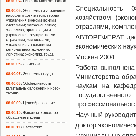
08.00.04
/ Региональная экономика
Специальность: 
08.00.05
/ Экономика и управление
народным хозяйством: теория
хозяйством (экон
управления экономическими
отраслями, комплек
системами; макроэкономика;
экономика, организация и
управление предприятиями,
АВТОРЕФЕРАТ дисс
отраслями, комплексами;
управление инновациями;
экономических нау
региональная экономика;
логистика; экономика труда
Москва 2004
08.00.06
/ Логистика
Работа выполнена 
08.00.07
/ Экономика труда
Министерства обр
08.00.08
/ Эффективность
наукам на кафед
капитальных вложений и новой
техники
Государственно
профессионального
08.00.09
/ Ценообразование
08.00.10
/ Финансы, денежное
Научный руководи
обращение и кредит
доктор экономичес
08.00.11
/ Статистика
Официальные оппо