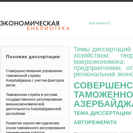
Как скачать?
Темы диссертаций 
хозяйством: тео
Похожие диссертации
макроэкономик
предприятиями, о
Совершенствование управления
региональная эконо
таможенной службы
Азербайджана с учетом факторов
СОВЕРШЕНС
риска
ТАМОЖЕННО
Таможенная служба в системе
государственного регулирования
АЗЕРБАЙДЖ
внешнеэкономической
деятельности Азербайджанской
ТЕМА ДИССЕРТАЦИИ 
республики
АВТОРЕФЕРАТА
Развитие научно-методических
основ таможенного регулирования
перемещения товаров