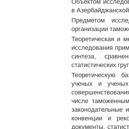
Объектом исследов
в Азербайджанской
Предметом иссле
организации тамож
Теоретическая и м
исследования прим
синтеза, сравне
статистических гру
Теоретическую б
ученых и ученых
совершенствования
числе таможенным
законодательные 
конвенции и рек
документы, статис