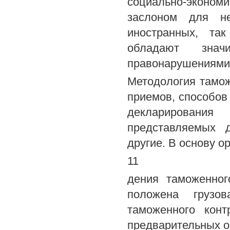
социально-экономи
заслоном для не
иностранных, та
обладают зна
правонарушениями 
Методология тамож
приемов, способов
декларирования 
представляемых д
другие. В основу о
11
дения таможенног
положена грузо
таможенного конт
предварительных о