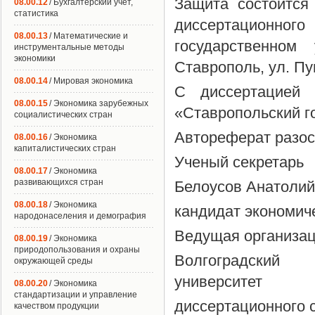
Защита состоится
08.00.12
/ Бухгалтерский учет,
статистика
диссертационног
08.00.13
/ Математические и
государственном
инструментальные методы
экономики
Ставрополь, ул. Пу
08.00.14
/ Мировая экономика
С диссертацией
08.00.15
/ Экономика зарубежных
«Ставропольский г
социалистических стран
Автореферат разосл
08.00.16
/ Экономика
капиталистических стран
Ученый секретарь
08.00.17
/ Экономика
развивающихся стран
Белоусов Анатолий
08.00.18
/ Экономика
кандидат экономич
народонаселения и демография
Ведущая организац
08.00.19
/ Экономика
природопользования и охраны
Волгоградский г
окружающей среды
университет
08.00.20
/ Экономика
стандартизации и управление
диссертационного 
качеством продукции