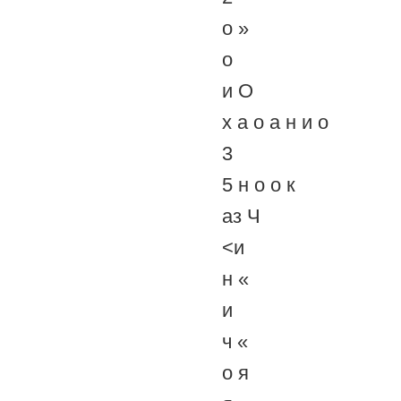
о »
о
и О
х а о а н и о
3
5 н о о к
аз Ч
<и
н «
и
ч «
о я