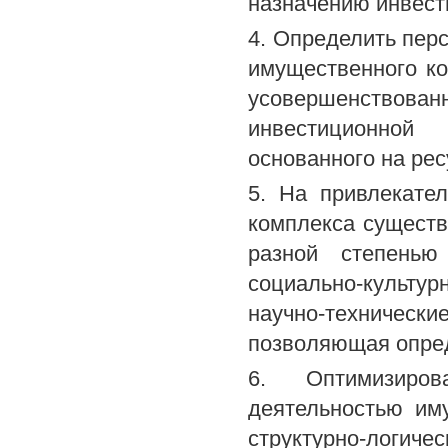
назначению инвест
4. Определить пер
имущественного к
усовершенствова
инвестиционной
основанного на ре
5. На привлекате
комплекса существ
разной степенью 
социально-культур
научно-техниче
позволяющая опре
6. Оптимизиров
деятельностью им
структурно-логич