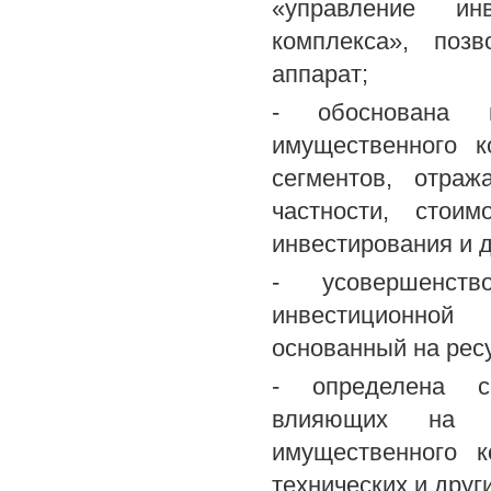
«управление инв
комплекса», поз
аппарат;
- обоснована к
имущественного к
сегментов, отра
частности, стоим
инвестирования и д
- усовершенст
инвестиционной
основанный на рес
- определена со
влияющих на пр
имущественного к
технических и други