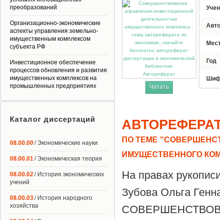
преобразований
Учен
Организационно-экономические
Авт
аспекты управления земельно-
имущественным комплексом
Мес
субъекта РФ
Год
Инвестиционное обеспечение
процессов обновления и развития
Автореферат
имущественных комплексов на
Шиф
промышленных предприятиях
Читать
Каталог диссертаций
АВТОРЕФЕРА
ПО ТЕМЕ "СОВЕРШЕНС
08.00.00
/ Экономические науки
ИМУЩЕСТВЕННОГО КО
08.00.01
/ Экономическая теория
На правах рукопис
08.00.02
/ История экономических
учений
Зубова Ольга Генн
08.00.03
/ История народного
хозяйства
СОВЕРШЕНСТВ