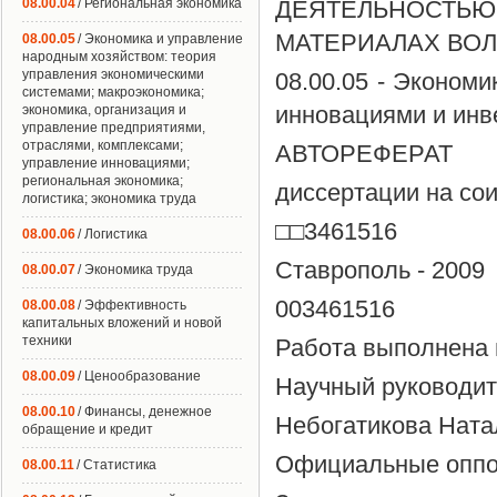
08.00.04
/ Региональная экономика
ДЕЯТЕЛЬНОСТ
МАТЕРИАЛАХ ВОЛ
08.00.05
/ Экономика и управление
народным хозяйством: теория
управления экономическими
08.00.05 - Эконом
системами; макроэкономика;
инновациями и инв
экономика, организация и
управление предприятиями,
отраслями, комплексами;
АВТОРЕФЕРАТ
управление инновациями;
региональная экономика;
диссертации на со
логистика; экономика труда
□□3461516
08.00.06
/ Логистика
Ставрополь - 2009
08.00.07
/ Экономика труда
003461516
08.00.08
/ Эффективность
капитальных вложений и новой
техники
Работа выполнена 
08.00.09
/ Ценообразование
Научный руководит
08.00.10
/ Финансы, денежное
Небогатикова Ната
обращение и кредит
Официальные оппон
08.00.11
/ Статистика