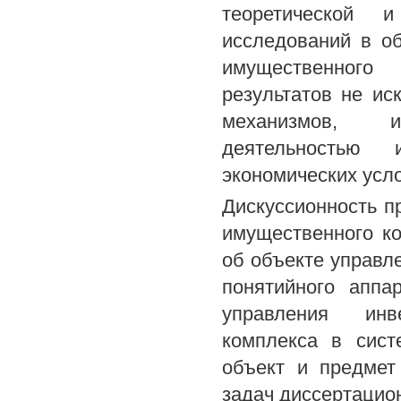
теоретической 
исследований в о
имущественного
результатов не ис
механизмов, и
деятельностью 
экономических усл
Дискуссионность п
имущественного к
об объекте управл
понятийного аппа
управления инв
комплекса в сист
объект и предмет
задач диссертацио