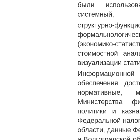
были использов
системный,
структурно-функ
формальнологичес
(экономико-статис
стоимостной анал
визуализации стат
Информационной 
обеспечения дос
нормативные, 
Министерства ф
политики и казна
Федеральной нало
области, данные Ф
и Волгоградской об