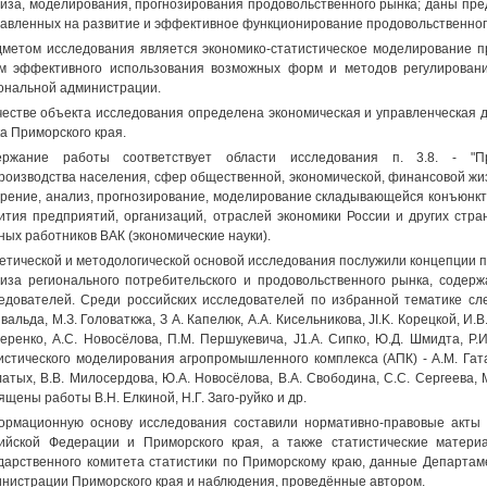
иза, моделирования, прогнозирования продовольственного рынка; даны пр
авленных на развитие и эффективное функционирование продовольственного
метом исследования является экономико-статистическое моделирование п
м эффективного использования возможных форм и методов регулировани
ональной администрации.
честве объекта исследования определена экономическая и управленческая 
а Приморского края.
ержание работы соответствует области исследования п. 3.8. - "Пр
роизводства населения, сфер общественной, экономической, финансовой жи
рение, анализ, прогнозирование, моделирование складывающейся конъюнкт
ития предприятий, организаций, отраслей экономики России и других стр
ных работников ВАК (экономические науки).
етической и методологической основой исследования послужили концепции п
иза регионального потребительского и продовольственного рынка, содер
едователей. Среди российских исследователей по избранной тематике сле
вальда, М.З. Головаткжа, З А. Капелюк, А.А. Кисельникова, JI.K. Корецкой, И.В
еренко, А.С. Новосёлова, П.М. Першукевича, J1.A. Сипко, Ю.Д. Шмидта, Р
истического моделирования агропромышленного комплекса (АПК) - A.M. Гатау
атых, В.В. Милосердова, Ю.А. Новосёлова, В.А. Свободина, С.С. Сергеева
ящены работы В.Н. Елкиной, Н.Г. Заго-руйко и др.
рмационную основу исследования составили нормативно-правовые акты 
ийской Федерации и Приморского края, а также статистические матери
дарственного комитета статистики по Приморскому краю, данные Департаме
нистрации Приморского края и наблюдения, проведённые автором.