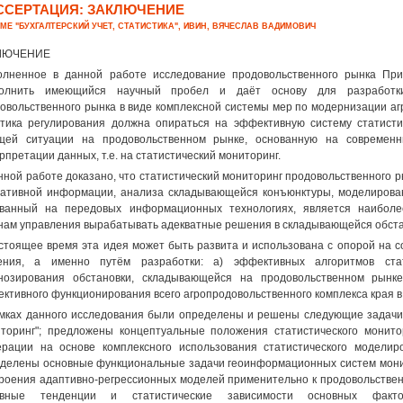
ССЕРТАЦИЯ: ЗАКЛЮЧЕНИЕ
ЕМЕ "БУХГАЛТЕРСКИЙ УЧЕТ, СТАТИСТИКА", ИВИН, ВЯЧЕСЛАВ ВАДИМОВИЧ
ЛЮЧЕНИЕ
лненное в данной работе исследование продовольственного рынка Прим
полнить имеющийся научный пробел и даёт основу для разработки
овольственного рынка в виде комплексной системы мер по модернизации аг
тика регулирования должна опираться на эффективную систему статист
щей ситуации на продовольственном рынке, основанную на современн
рпретации данных, т.е. на статистический мониторинг.
нной работе доказано, что статистический мониторинг продовольственного 
ативной информации, анализа складывающейся конъюнктуры, моделирован
ованный на передовых информационных технологиях, является наибол
нам управления вырабатывать адекватные решения в складывающейся обста
стоящее время эта идея может быть развита и использована с опорой на 
ения, а именно путём разработки: а) эффективных алгоритмов стат
нозирования обстановки, складывающейся на продовольственном рынк
ктивного функционирования всего агропродовольственного комплекса края в
мках данного исследования были определены и решены следующие задачи:
торинг"; предложены концептуальные положения статистического монито
рации на основе комплексного использования статистического моделир
делены основные функциональные задачи геоинформационных систем монит
роения адаптивно-регрессионных моделей применительно к продовольстве
овные тенденции и статистические зависимости основных факто