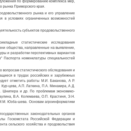
едложения по формированию комплекса мер,
 рынка Приморского края.
родовольственного рынка и его управление
я в условиях ограниченных возможностей
деятельность субъектов продовольственного
икладные статистические исследования
зни общества, направленные на выявление,
уры и разработки перспективных вариантов
ан" Паспорта номенклатуры специальностей
о вопросам статистического обследования и
жащиеся в трудах российских и зарубежных
дует отметить работы М.И. Баканова, А Р.
. Кур-цева, А.П. Латкина, П.А. Минакира, А Д.
.И. Шнипера и др. По проблемам экономико-
лина, В.А. Колемаева, О.П. Крастиня, Э.Н.
, М.М. Юзба-шева. Основам агроинформатики
государственных законодательных органов
алы Госкомстата Российской Федерации и
нта сельского хозяйства и продовольствия