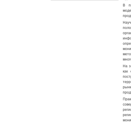
В п
моде
прод
Науч
пол
орга
инфо
опре
мони
мето
мног
На з
как 
пос
терр
рын
прод
Прак
сове
реги
реги
мони