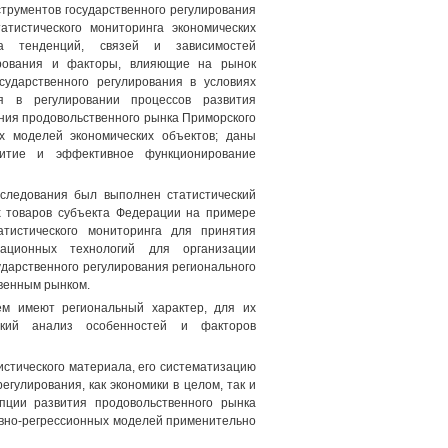
струментов государственного регулирования
тистического мониторинга экономических
за тенденций, связей и зависимостей
ирования и факторы, влияющие на рынок
ударственного регулирования в условиях
я в регулировании процессов развития
яния продовольственного рынка Приморского
х моделей экономических объектов; даны
итие и эффективное функционирование
сследования был выполнен статистический
х товаров субъекта Федерации на примере
атистического мониторинга для принятия
ационных технологий для организации
ударственного регулирования регионального
твенным рынком.
м имеют региональный характер, для их
еский анализ особенностей и факторов
истического материала, его систематизацию
гулирования, как экономики в целом, так и
епции развития продовольственного рынка
тивно-регрессионных моделей применительно