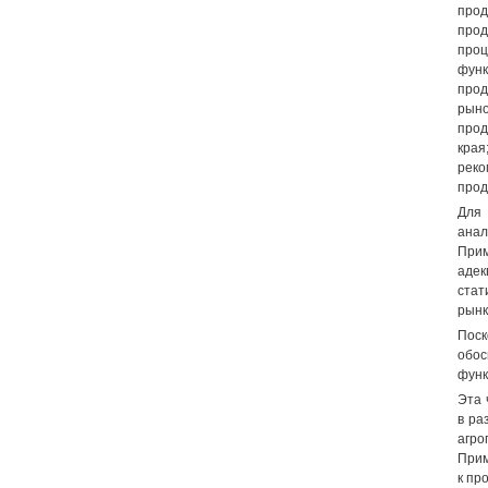
прод
прод
про
фун
прод
рын
прод
края
рек
прод
Для 
анал
Прим
аде
стат
рынк
Поск
обо
функ
Эта 
в ра
агро
Прим
к пр