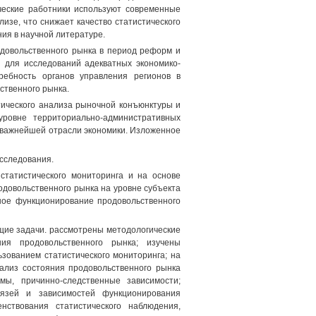
ческие работники используют современные
изе, что снижает качество статистического
ия в научной литературе.
довольственного рынка в период реформ и
 для исследований адекватных экономико-
ребность органов управления регионов в
ственного рынка.
тического анализа рыночной конъюнктуры и
уровне территориально-административных
й важнейшей отрасли экономики. Изложенное
сследования.
статистического мониторинга и на основе
довольственного рынка на уровне субъекта
ное функционирование продовольственного
щие задачи. рассмотрены методологические
ания продовольственного рынка; изучены
зованием статистического мониторинга; на
ализ состояния продовольственного рынка
мы, причинно-следственные зависимости;
вязей и зависимостей функционирования
нствования статистического наблюдения,