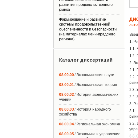
развития продовольственного
рынка
ДИ
Формирование и развитие
системы продовольственной
АВТО
обеспеченности и безопасности
(на материалах Ленинградского
Введ
региона)
1. Р
1.1.
1.2.
Каталог диссертаций
2. Э
2.1.
08.00.00
/ Экономические науки
2.2.
рынк
08.00.01
/ Экономическая теория
2.3.
08.00.02
/ История экономических
2.4.
учений
3. Р
08.00.03
/ История народного
3.1.
хозяйства
рынк
3.2.
08.00.04
/ Региональная экономика
упра
08.00.05
/ Экономика и управление
3.3.