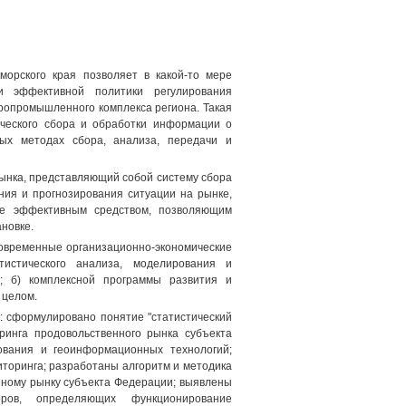
орского края позволяет в какой-то мере
 эффективной политики регулирования
ропромышленного комплекса региона. Такая
ического сбора и обработки информации о
ых методах сбора, анализа, передачи и
рынка, представляющий собой систему сбора
ия и прогнозирования ситуации на рынке,
ее эффективным средством, позволяющим
новке.
современные организационно-экономические
истического анализа, моделирования и
е; б) комплексной программы развития и
 целом.
 сформулировано понятие "статистический
ринга продовольственного рынка субъекта
ования и геоинформационных технологий;
оринга; разработаны алгоритм и методика
нному рынку субъекта Федерации; выявлены
ров, определяющих функционирование