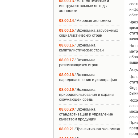
08.00.13
/ Математические и
соот
инструментальные методы
инфо
экономики
обес
08.00.14
/ Мировая экономика
Чрез
криз
08.00.15
/ Экономика зарубежных
стат
социалистических стран
каче
08.00.16
/ Экономика
На н
капиталистических стран
мето
обра
08.00.17
/ Экономика
выше
развивающихся стран
Акту
08.00.18
/ Экономика
Цель
народонаселения и демография
стат
Феде
08.00.19
/ Экономика
рынк
природопользования и охраны
окружающей среды
Исхо
осно
08.00.20
/ Экономика
меха
стандартизации и управление
осно
качеством продукции
Прим
пре
08.00.21
/ Транзитивная экономика
прод