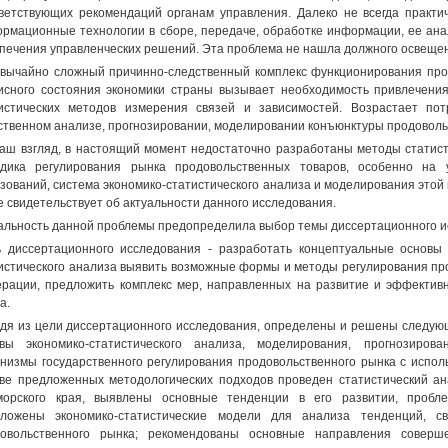
ветствующих рекомендаций органам управления. Далеко не всегда практи
рмационные технологии в сборе, передаче, обработке информации, ее анал
печения управленческих решений. Эта проблема не нашла должного освещен
вычайно сложный причинно-следственный комплекс функционирования про
исного состояния экономики страны вызывает необходимость привлечения
истических методов измерения связей и зависимостей. Возрастает пот
ственном анализе, прогнозировании, моделировании конъюнктуры продоволь
аш взгляд, в настоящий момент недостаточно разработаны методы статис
дика регулирования рынка продовольственных товаров, особенно на 
зований, система экономико-статистического анализа и моделирования это
 свидетельствует об актуальности данного исследования.
альность данной проблемы предопределила выбор темы диссертационного и
 диссертационного исследования - разработать концептуальные основы 
истического анализа выявить возможные формы и методы регулирования про
рации, предложить комплекс мер, направленных на развитие и эффектив
а.
дя из цели диссертационного исследования, определены и решены следую
вы экономико-статистического анализа, моделирования, прогнозиров
низмы государственного регулирования продовольственного рынка с исполь
ве предложенных методологических подходов проведен статистический ан
орского края, выявлены основные тенденции в его развитии, пробле
дложены экономико-статистические модели для анализа тенденций, с
овольственного рынка; рекомендованы основные направления соверше