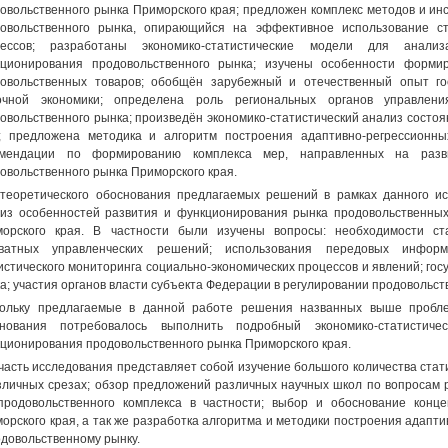
овольственного рынка Приморского края; предложен комплекс методов и ин
овольственного рынка, опирающийся на эффективное использование ста
цессов; разработаны экономико-статистические модели для анали
кционирования продовольственного рынка; изучены особенности форм
овольственных товаров; обобщён зарубежный и отечественный опыт гос
очной экономики; определена роль региональных органов управлени
овольственного рынка; произведён экономико-статистический анализ состо
; предложена методика и алгоритм построения адаптивно-регрессионны
омендации по формированию комплекса мер, направленных на разв
овольственного рынка Приморского края.
теоретического обоснования предлагаемых решений в рамках данного и
из особенностей развития и функционирования рынка продовольственны
орского края. В частности были изучены вопросы: необходимости ст
кватных управленческих решений; использования передовых информ
истического мониторинга социально-экономических процессов и явлений; гос
а; участия органов власти субъекта Федерации в регулировании продовольс
ольку предлагаемые в данной работе решения названных выше пробле
снования потребовалось выполнить подробный экономико-статистич
ционирования продовольственного рынка Приморского края.
часть исследования представляет собой изучение большого количества стат
зличных срезах; обзор предложений различных научных школ по вопросам ре
продовольственного комплекса в частности; выбор и обоснование конц
орского края, а так же разработка алгоритма и методики построения адап
одовольственному рынку.