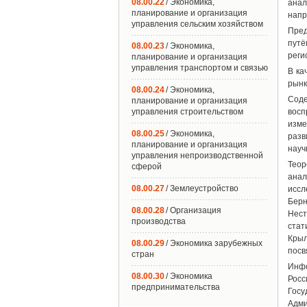
08.00.22
/ Экономика,
анал
планирование и организация
напр
управления сельским хозяйством
Пред
путё
08.00.23
/ Экономика,
реги
планирование и организация
управления транспортом и связью
В ка
рынк
08.00.24
/ Экономика,
Сод
планирование и организация
управления строительством
восп
изме
08.00.25
/ Экономика,
разв
планирование и организация
науч
управления непроизводственной
Теор
сферой
анал
08.00.27
/ Землеустройство
иссл
Берн
08.00.28
/ Организация
Нест
производства
стат
Крыл
08.00.29
/ Экономика зарубежных
посв
стран
Инфо
08.00.30
/ Экономика
Росс
предпринимательства
Госу
Адми