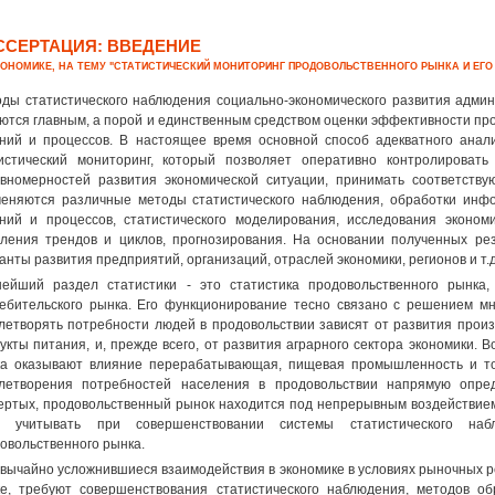
ССЕРТАЦИЯ: ВВЕДЕНИЕ
КОНОМИКЕ, НА ТЕМУ "СТАТИСТИЧЕСКИЙ МОНИТОРИНГ ПРОДОВОЛЬСТВЕННОГО РЫНКА И ЕГО
ды статистического наблюдения социально-экономического развития адми
ются главным, а порой и единственным средством оценки эффективности пр
ний и процессов. В настоящее время основной способ адекватного анали
истический мониторинг, который позволяет оперативно контролировать
вномерностей развития экономической ситуации, принимать соответств
еняются различные методы статистического наблюдения, обработки инфо
ний и процессов, статистического моделирования, исследования экономи
ления трендов и циклов, прогнозирования. На основании полученных ре
анты развития предприятий, организаций, отраслей экономики, регионов и т
ейший раздел статистики - это статистика продовольственного рынка
ебительского рынка. Его функционирование тесно связано с решением мн
летворять потребности людей в продовольствии зависят от развития прои
укты питания, и, прежде всего, от развития аграрного сектора экономики. 
а оказывают влияние перерабатывающая, пищевая промышленность и тор
летворения потребностей населения в продовольствии напрямую опре
ертых, продовольственный рынок находится под непрерывным воздействие
о учитывать при совершенствовании системы статистического на
овольственного рынка.
вычайно усложнившиеся взаимодействия в экономике в условиях рыночных р
е, требуют совершенствования статистического наблюдения, методов о