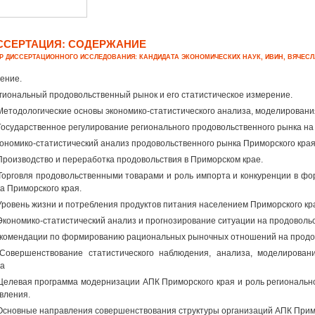
ССЕРТАЦИЯ: СОДЕРЖАНИЕ
Р ДИССЕРТАЦИОННОГО ИССЛЕДОВАНИЯ: КАНДИДАТА ЭКОНОМИЧЕСКИХ НАУК, ИВИН, ВЯЧЕС
ение.
егиональный продовольственный рынок и его статистическое измерение.
 Методологические основы экономико-статистического анализа, моделировани
 Государственное регулирование регионального продовольственного рынка на
кономико-статистический анализ продовольственного рынка Приморского края
 Производство и переработка продовольствия в Приморском крае.
 Торговля продовольственными товарами и роль импорта и конкуренции в ф
а Приморского края.
 Уровень жизни и потребления продуктов питания населением Приморского кр
 Экономико-статистический анализ и прогнозирование ситуации на продоволь
екомендации по формированию рациональных рыночных отношений на продов
 Совершенствование статистического наблюдения, анализа, моделирован
а
 Целевая программа модернизации АПК Приморского края и роль региональн
вления.
 Основные направления совершенствования структуры организаций АПК Примо