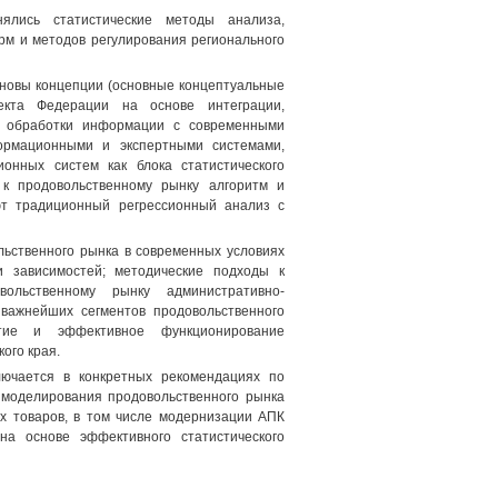
лись статистические методы анализа,
рм и методов регулирования регионального
сновы концепции (основные концептуальные
ъекта Федерации на основе интеграции,
 и обработки информации с современными
ормационными и экспертными системами,
нных систем как блока статистического
 к продовольственному рынку алгоритм и
ют традиционный регрессионный анализ с
льственного рынка в современных условиях
и зависимостей; методические подходы к
ольственному рынку административно-
важнейших сегментов продовольственного
тие и эффективное функционирование
ого края.
лючается в конкретных рекомендациях по
о моделирования продовольственного рынка
х товаров, в том числе модернизации АПК
на основе эффективного статистического