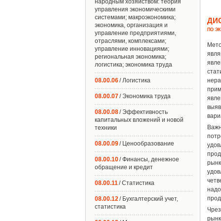
народным хозяйством: теория
управления экономическими
системами; макроэкономика;
ДИ
экономика, организация и
ПО Э
управление предприятиями,
отраслями, комплексами;
Мето
управление инновациями;
явля
региональная экономика;
явле
логистика; экономика труда
стат
08.00.06
/ Логистика
нера
прим
08.00.07
/ Экономика труда
явле
выяв
08.00.08
/ Эффективность
вари
капитальных вложений и новой
Важн
техники
потр
08.00.09
/ Ценообразование
удов
прод
08.00.10
/ Финансы, денежное
рынк
обращение и кредит
удов
четв
08.00.11
/ Статистика
над
прод
08.00.12
/ Бухгалтерский учет,
статистика
Чрез
рынк