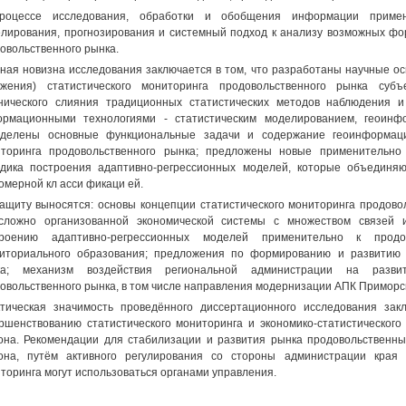
роцессе исследования, обработки и обобщения информации применя
лирования, прогнозирования и системный подход к анализу возможных фо
овольственного рынка.
ная новизна исследования заключается в том, что разработаны научные о
ожения) статистического мониторинга продовольственного рынка суб
нического слияния традиционных статистических методов наблюдения
рмационными технологиями - статистическим моделированием, геоинф
делены основные функциональные задачи и содержание геоинформацио
торинга продовольственного рынка; предложены новые применительно
дика построения адаптивно-регрессионных моделей, которые объединя
омерной кл асси фикаци ей.
ащиту выносятся: основы концепции статистического мониторинга продово
сложно организованной экономической системы с множеством связей 
троению адаптивно-регрессионных моделей применительно к продов
иториального образования; предложения по формированию и развитию 
ка; механизм воздействия региональной администрации на разви
овольственного рынка, в том числе направления модернизации АПК Приморск
тическая значимость проведённого диссертационного исследования зак
ршенствованию статистического мониторинга и экономико-статистическог
она. Рекомендации для стабилизации и развития рынка продовольственны
она, путём активного регулирования со стороны администрации края 
торинга могут использоваться органами управления.