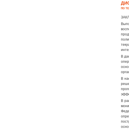
ДИ
ПО Т
ЗАК
Выпо
вос
прод
поли
теку
инте
В да
опер
осн
орга
В на
реш
прог
эффе
В ра
мони
Феде
опре
пост
осн