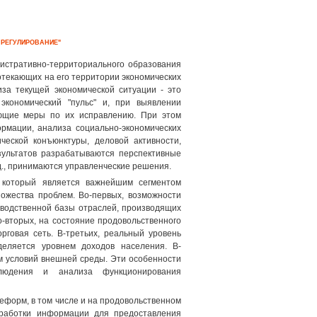
 РЕГУЛИРОВАНИЕ"
нистративно-территориального образования
отекающих на его территории экономических
за текущей экономической ситуации - это
 экономический "пульс" и, при выявлении
ующие меры по их исправлению. При этом
рмации, анализа социально-экономических
ческой конъюнктуры, деловой активности,
зультатов разрабатываются перспективные
.д., принимаются управленческие решения.
, который является важнейшим сегментом
ожества проблем. Во-первых, возможности
зводственной базы отраслей, производящих
Во-вторых, на состояние продовольственного
говая сеть. В-третьих, реальный уровень
деляется уровнем доходов населения. В-
м условий внешней среды. Эти особенности
блюдения и анализа функционирования
еформ, в том числе и на продовольственном
бработки информации для предоставления