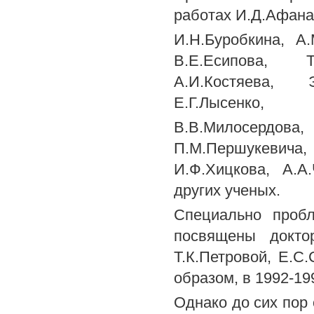
работах И.Д.Афанас
И.Н.Буробкина, А
В.Е.Есипова, Т
А.И.Костяева, Э
Е.Г.Лысенко,
В.В.Милосердова
П.М.Першукевича
И.Ф.Хицкова, А.А
других ученых.
Специально проб
посвящены доктор
Т.К.Петровой, Е.С
образом, в 1992-19
Однако до сих пор