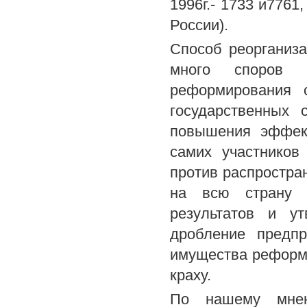
1996г.- 1733 и7761
России).
Способ реорганиз
много споров 
реформирования с
государственных 
повышения эффект
самих участников
против распростра
на всю страну б
результатов и ут
дробление предп
имущества реформи
краху.
По нашему мнен