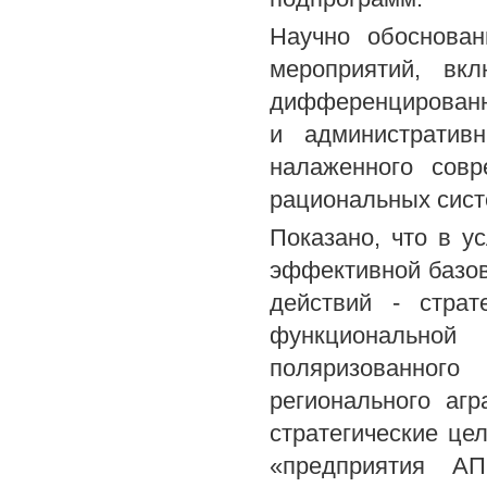
Научно обоснова
мероприятий, вк
дифференцированн
и административ
налаженного совр
рациональных сист
Показано, что в 
эффективной базов
действий - страт
функциональной
поляризованног
регионального аг
стратегические це
«предприятия АП