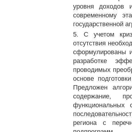
уровня доходов и
современному эт
государственной аг
5. С учетом кри
отсутствия необхо
сформулированы и
разработке эффе
проводимых преобр
основе подготовк
Предложен алгори
содержание, п
функциональных с
последовательнос
региона с переч
подпрограмм.