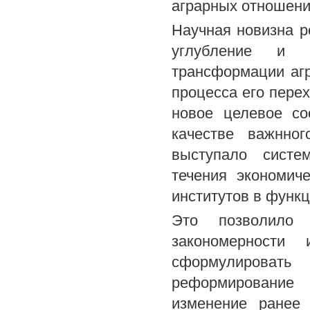
аграрных отношени
Научная новизна р
углубление и ра
трансформации агр
процесса его пере
новое целевое со
качестве важнног
выступало систе
течения экономич
институтов в функ
Это позволило 
закономерност
сформулироват
реформирование 
изменение ранее 