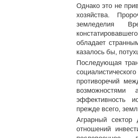
Однако это не при
хозяйства. Прор
земледелия Вр
констатировавшег
обладает странны
казалось бы, потух
Последующая тран
социалистическог
противоречий меж
возможностями 
эффективность ис
прежде всего, земл
Аграрный сектор 
отношений инвест