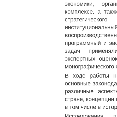
экономики, орг
комплексе, а такж
стратегическог
институциональ
воспроизводствен
программный и эв
задач применяли
экспертных оцено
монографического 
В ходе работы н
основные законод
различные аспек
стране, концепции
в том числе в исто
Исследования п