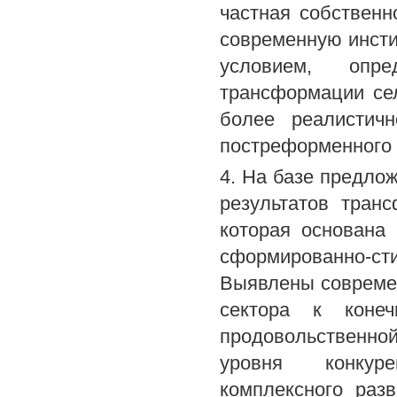
частная собственн
современную инсти
условием, опр
трансформации сел
более реалистичн
постреформенного 
4. На базе предло
результатов тран
которая основана
сформированно-сти
Выявлены современ
сектора к конеч
продовольственно
уровня конкуре
комплексного раз