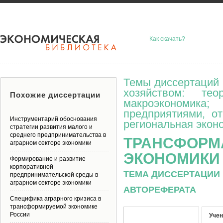
Как скачать?
Темы диссертаций 
хозяйством: тео
Похожие диссертации
макроэкономик
предприятиями, о
Инструментарий обоснования
региональная эконо
стратегии развития малого и
среднего предпринимательства в
ТРАНСФОРМ
аграрном секторе экономики
ЭКОНОМИКИ
Формирование и развитие
корпоративной
ТЕМА ДИССЕРТАЦИИ 
предпринимательской среды в
аграрном секторе экономики
АВТОРЕФЕРАТА
Специфика аграрного кризиса в
трансформируемой экономике
России
Учен