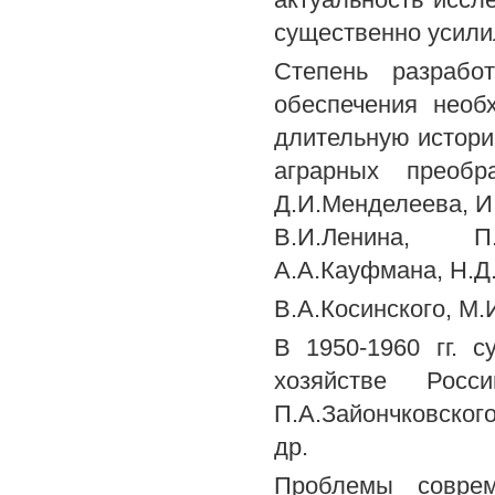
существенно усили
Степень разрабо
обеспечения необ
длительную истор
аграрных преоб
Д.И.Менделеева, И.
В.И.Ленина, П.
А.А.Кауфмана, Н.Д
В.А.Косинского, М.
В 1950-1960 гг. 
хозяйстве Рос
П.А.Зайончковског
др.
Проблемы соврем