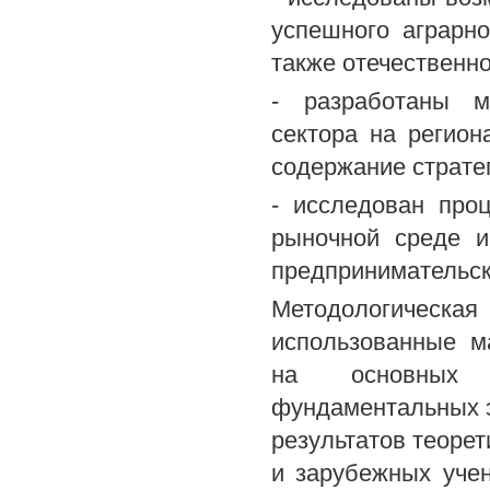
успешного аграрн
также отечественн
- разработаны м
сектора на регио
содержание стратег
- исследован про
рыночной среде и
предпринимательск
Методологическ
использованные м
на основных з
фундаментальных э
результатов теоре
и зарубежных уче