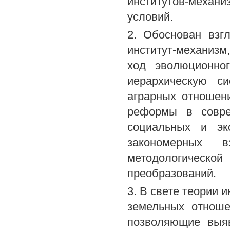
институтов-механи
условий.
2. Обоснован взг
институт-механиз
ход эволюционно
иерархическую с
аграрных отношени
реформы в совре
социальных и эко
закономерных 
методологической
преобразований.
3. В свете теории
земельных отноше
позволяющие выяв