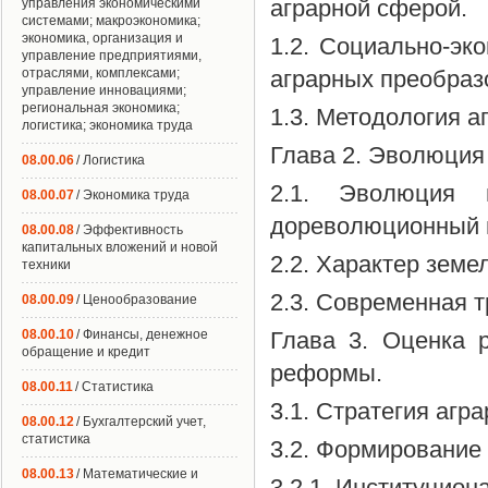
аграрной сферой.
управления экономическими
системами; макроэкономика;
экономика, организация и
1.2. Социально-эк
управление предприятиями,
отраслями, комплексами;
аграрных преобраз
управление инновациями;
региональная экономика;
1.3. Методология 
логистика; экономика труда
Глава 2. Эволюция
08.00.06
/ Логистика
2.1. Эволюция 
08.00.07
/ Экономика труда
дореволюционный 
08.00.08
/ Эффективность
капитальных вложений и новой
2.2. Характер земе
техники
2.3. Современная 
08.00.09
/ Ценообразование
08.00.10
/ Финансы, денежное
Глава 3. Оценка р
обращение и кредит
реформы.
08.00.11
/ Статистика
3.1. Стратегия агр
08.00.12
/ Бухгалтерский учет,
статистика
3.2. Формирование 
08.00.13
/ Математические и
3.2.1. Институцион