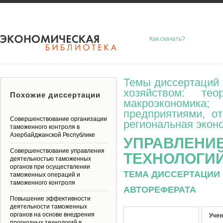
Как скачать?
Темы диссертаций 
хозяйством: тео
Похожие диссертации
макроэкономик
предприятиями, о
Совершенствование организации
региональная эконо
таможенного контроля в
Азербайджанской Республике
УПРАВЛЕНИ
Совершенствование управления
ТЕХНОЛОГИ
деятельностью таможенных
органов при осуществлении
ТЕМА ДИССЕРТАЦИИ 
таможенных операций и
таможенного контроля
АВТОРЕФЕРАТА
Повышение эффективности
деятельности таможенных
органов на основе внедрения
Учен
прогнозных технологий в