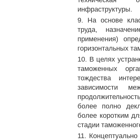
инфраструктуры.
9. На основе кла
труда, назначен
применения) опр
горизонтальных та
10. В целях устра
таможенных орга
тождества интер
зависимости ме
продолжительнос
более полно дек
более коротким дл
стадии таможенног
11. Концептуальн