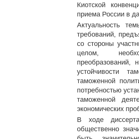
Киотской конвенц
приема России в д
Актуальность те
требований, пред
со стороны участн
целом, необхо
преобразований, 
устойчивости та
таможенной полит
потребностью уста
таможенной деят
экономических про
В ходе диссерта
общественно знач
быть значитель