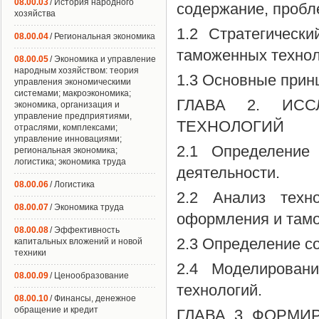
08.00.03
/ История народного
содержание, пробл
хозяйства
1.2 Стратегическ
08.00.04
/ Региональная экономика
таможенных технол
08.00.05
/ Экономика и управление
народным хозяйством: теория
1.3 Основные прин
управления экономическими
системами; макроэкономика;
ГЛАВА 2. ИСС
экономика, организация и
управление предприятиями,
ТЕХНОЛОГИЙ
отраслями, комплексами;
управление инновациями;
2.1 Определение
региональная экономика;
логистика; экономика труда
деятельности.
08.00.06
/ Логистика
2.2 Анализ техн
08.00.07
/ Экономика труда
оформления и тамо
08.00.08
/ Эффективность
2.3 Определение с
капитальных вложений и новой
техники
2.4 Моделирован
08.00.09
/ Ценообразование
технологий.
08.00.10
/ Финансы, денежное
обращение и кредит
ГЛАВА 3 ФОРМИ