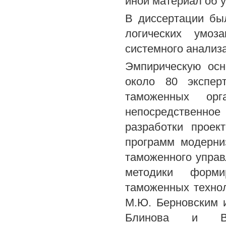
иной материал об у
В диссертации бы
логических умоз
системного анализа
Эмпирическую осн
около 80 экспер
таможенных орг
непосредственно
разработки проек
программ модерни
таможенного упра
методики форми
таможенных технол
М.Ю. Берновским 
Блинова и В.Б