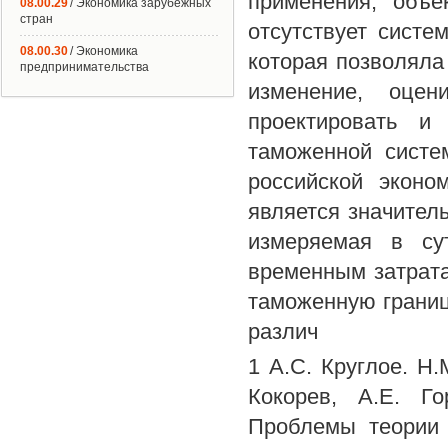
применения, объе
08.00.29
/ Экономика зарубежных
стран
отсутствует систе
08.00.30
/ Экономика
которая позволяла
предпринимательства
изменение, оцен
проектировать и
таможенной систе
российской эконо
является значител
измеряемая в су
временным затрат
таможенную границ
различ
1 А.С. Круглое. Н.
Кокорев, А.Е. Г
Проблемы теории 