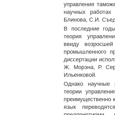
управления тамож
научных работах
Блинова, С.И. Съед
В последние годы
теория управлени
ввиду возросшей
промышленного пр
диссертации испол
Ж. Морэна, Р. Се
Ильенковой.
Однако научные 
теории управлени
преимущественно к
язык переводятс
предприятиями,