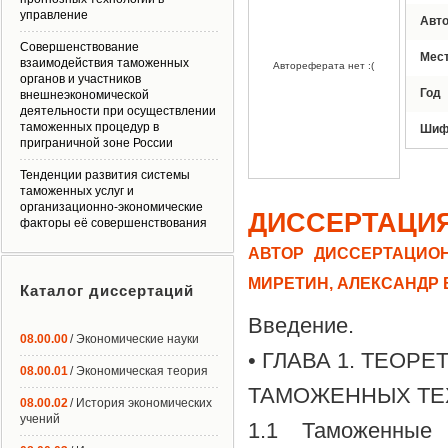
управление
Авт
Совершенствование
Мес
взаимодействия таможенных
Автореферата нет :(
органов и участников
Год
внешнеэкономической
деятельности при осуществлении
таможенных процедур в
Шиф
приграничной зоне России
Тенденции развития системы
таможенных услуг и
организационно-экономические
ДИССЕРТАЦИ
факторы её совершенствования
АВТОР ДИССЕРТАЦИОН
МИРЕТИН, АЛЕКСАНДР
Каталог диссертаций
Введение.
08.00.00
/ Экономические науки
• ГЛАВА 1. ТЕО
08.00.01
/ Экономическая теория
ТАМОЖЕННЫХ ТЕ
08.00.02
/ История экономических
учений
1.1 Таможенные 