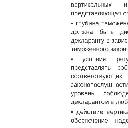
вертикальных и
представляющая со
• глубина таможен
должна быть ди
декларанту в зави
таможенного закон
• условия, рег
представлять со
соответствующи
законопослушност
уровень соблюд
декларантом в люб
• действие верти
обеспечение над