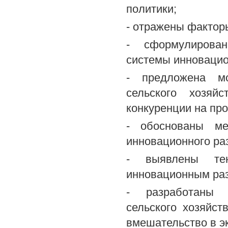
политики;
- отражены фактор
- сформулирова
системы инновацио
- предложена мо
сельского хозяй
конкуренции на пр
- обоснованы ме
инновационного раз
- выявлены тен
инновационным раз
- разработаны и
сельского хозяйст
вмешательство в э