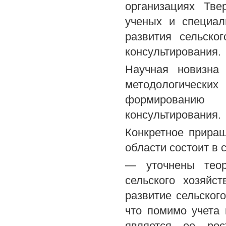
организациях Тве
ученых и специал
развития сельско
консультирования.
Научная новизна 
методологически
формированию 
консультирования.
Конкретное прира
области состоит в
— уточнены теор
сельского хозяйс
развитие сельског
что помимо учета 
является ее рос