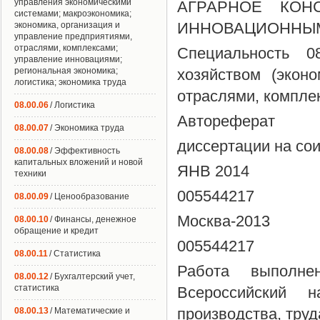
управления экономическими
АГРАРНОЕ КОН
системами; макроэкономика;
ИННОВАЦИОННЫМ
экономика, организация и
управление предприятиями,
отраслями, комплексами;
Специальность 0
управление инновациями;
региональная экономика;
хозяйством (экон
логистика; экономика труда
отраслями, компле
08.00.06
/ Логистика
Автореферат
08.00.07
/ Экономика труда
диссертации на сои
08.00.08
/ Эффективность
капитальных вложений и новой
ЯНВ 2014
техники
005544217
08.00.09
/ Ценообразование
Москва-2013
08.00.10
/ Финансы, денежное
обращение и кредит
005544217
08.00.11
/ Статистика
Работа выполне
08.00.12
/ Бухгалтерский учет,
статистика
Всероссийский на
производства, труд
08.00.13
/ Математические и