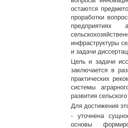
вопросы инновацио
остаются предмето
проработки вопро
предприятиях 
сельскохозяйстве
инфраструктуры се
и задачи диссерта
Цель и задачи ис
заключается в раз
практических рек
системы аграрног
развития сельского
Для достижения эт
- уточнена сущно
основы формиро