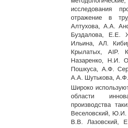
методологическ
исследования пр
отражение в тру
Алтухова, A.A. Анф
Буздалова, Е.Е. 
Ильина, АЛ. Киби
Крылатых, AIP. К
Назаренко, Н.И. О
Пошкуса, А.Ф. Сер
A.A. Шутькова, А.Ф
Широко используют
области иннова
производства таки
Веселовский, Ю.И. 
В.В. Лазовский, Е