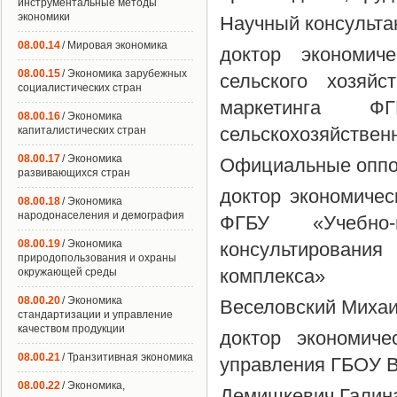
инструментальные методы
экономики
Научный консульта
08.00.14
/ Мировая экономика
доктор экономич
08.00.15
/ Экономика зарубежных
сельского хозяй
социалистических стран
маркетинга Ф
08.00.16
/ Экономика
сельскохозяйствен
капиталистических стран
08.00.17
/ Экономика
Официальные оппо
развивающихся стран
доктор экономичес
08.00.18
/ Экономика
народонаселения и демография
ФГБУ «Учебно-м
08.00.19
/ Экономика
консультировани
природопользования и охраны
комплекса»
окружающей среды
08.00.20
/ Экономика
Веселовский Миха
стандартизации и управление
качеством продукции
доктор экономиче
08.00.21
/ Транзитивная экономика
управления ГБОУ 
08.00.22
/ Экономика,
Демишкевич Галин