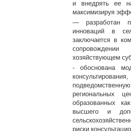
и внедрять ее н
максимизируя эффе
— разработан пр
инноваций в сел
заключается в ко
сопровождении
хозяйствующем суб
- обоснована мо
консультирова
подведомственну
региональных цен
образованных ка
высшего и допол
сельскохозяйствен
риски консультацио