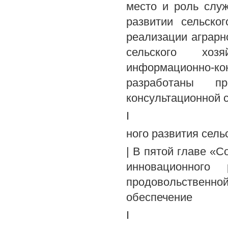
место и роль слу
развитии сельско
реализации аграрн
сельского хоз
информационно-к
разработаны п
консультационной 
I
ного развития сель
| В пятой главе «
инновационного 
продовольственно
обеспечение
I