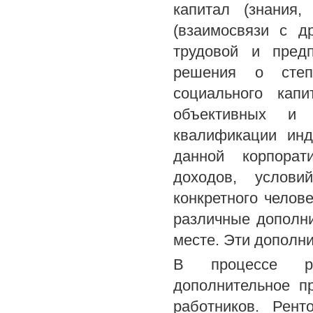
капитал (знания
(взаимосвязи с д
трудовой и пред
решения о степе
социального кап
объективных и 
квалификации инд
данной корпорат
доходов, услови
конкретного челове
различные дополн
месте. Эти дополн
В процессе ра
дополнительное п
работников. Рент