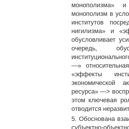
монополизма» и
монополизм в усло
институтов посре
нигилизма» и «эф
обусловливает уси
очередь, обус
институционально
—» относительная
«эффекты инст
экономической а
ресурса» —> воспр
этом ключевая ро
отводится неразвит
5. Обоснована вза
субъектно-объектн