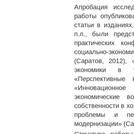
Апробация иссле
работы опубликов
статьи в издания
п.л., были пред
практических ко
социально-эконом
(Саратов, 2012),
экономики в у
«Перспективные 
«Инновационное
экономические в
собственности в хо
проблемы и пер
модернизации» (Сар