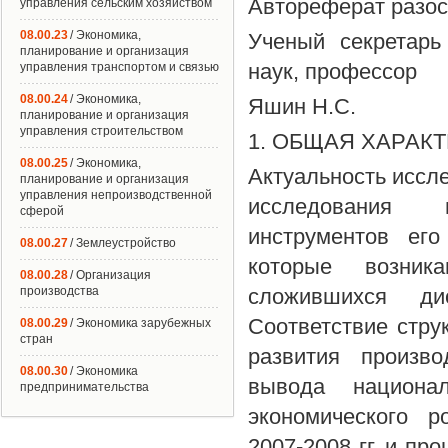
Автореферат разосл
управления сельским хозяйством
08.00.23
/ Экономика,
Ученый секретарь
планирование и организация
наук, профессор
управления транспортом и связью
08.00.24
/ Экономика,
Яшин Н.С.
планирование и организация
управления строительством
1. ОБЩАЯ ХАРАК
08.00.25
/ Экономика,
Актуальность иссле
планирование и организация
управления непроизводственной
исследования 
сферой
инструментов его
08.00.27
/ Землеустройство
которые возник
08.00.28
/ Организация
производства
сложившихся дис
Соответствие стру
08.00.29
/ Экономика зарубежных
стран
развития произв
08.00.30
/ Экономика
вывода национал
предпринимательства
экономического р
2007-2008 гг. и пр