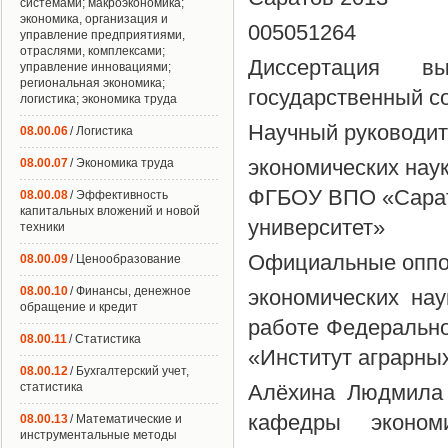
системами; макроэкономика;
экономика, организация и
005051264
управление предприятиями,
отраслями, комплексами;
Диссертация 
управление инновациями;
региональная экономика;
государственный с
логистика; экономика труда
Научный руководит
08.00.06
/ Логистика
экономических нау
08.00.07
/ Экономика труда
ФГБОУ ВПО «Сарат
08.00.08
/ Эффективность
капитальных вложений и новой
университет»
техники
Официальные оппон
08.00.09
/ Ценообразование
08.00.10
/ Финансы, денежное
экономических нау
обращение и кредит
работе Федерально
08.00.11
/ Статистика
«Институт аграрны
08.00.12
/ Бухгалтерский учет,
статистика
Алёхина Людмила 
кафедры эконо
08.00.13
/ Математические и
инструментальные методы