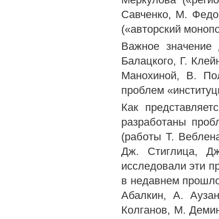
Савченко, М. Федо
(«авторский монопо
Важное значение 
Балацкого, Г. Клей
Манохиной, В. По
проблем «институц
Как представляет
разработаны проб
(работы Т. Веблена
Дж. Стиглица, Д
исследовали эти п
в недавнем прошло
Абалкин, А. Аузан
Колганов, М. Демин