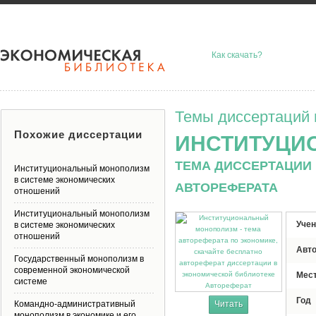
Как скачать?
Темы диссертаций 
Похожие диссертации
ИНСТИТУЦИ
ТЕМА ДИССЕРТАЦИИ 
Институциональный монополизм
в системе экономических
АВТОРЕФЕРАТА
отношений
Институциональный монополизм
Учен
в системе экономических
отношений
Авт
Государственный монополизм в
современной экономической
Мес
системе
Автореферат
Год
Командно-административный
Читать
монополизм в экономике и его