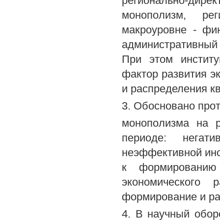
регионально-дир
монополизм, рег
макроуровне - фи
административный 
При этом инстит
фактор развития э
и распределения к
3. Обосновано про
монополизма на р
периоде: негат
неэффективной инс
к формированию 
экономического 
формирование и ра
4. В научный обор