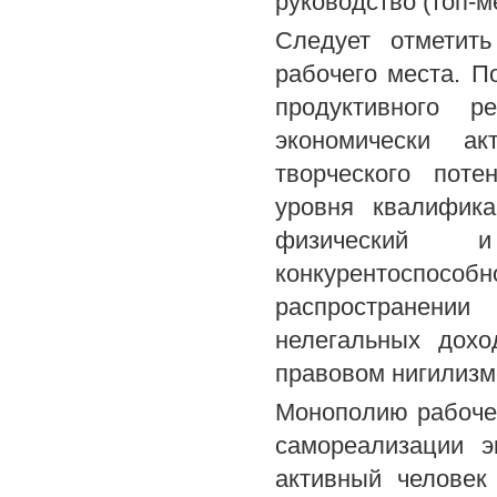
руководство (топ-м
Следует отметит
рабочего места. П
продуктивного р
экономически ак
творческого пот
уровня квалифика
физический и
конкурентоспосо
распространении 
нелегальных дохо
правовом нигилизм
Монополию рабочег
самореализации э
активный человек