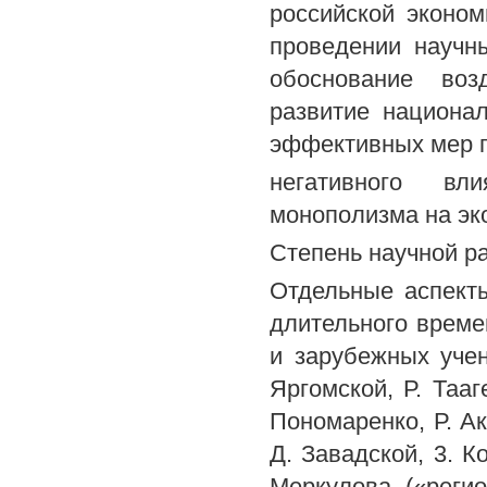
российской эконо
проведении научн
обоснование воз
развитие национа
эффективных мер 
негативного вл
монополизма на эк
Степень научной р
Отдельные аспект
длительного време
и зарубежных учен
Яргомской, Р. Тааг
Пономаренко, Р. А
Д. Завадской, 3. К
Меркулова («реги