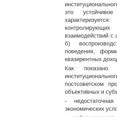
институционально
это устойчивое 
характеризует
контролирующих 
взаимодействий с 
б) воспроизводс
поведения, форм
квазирентных дохо
Как показано 
институциональног
постсоветском пр
объективных и суб
- недостаточная
экономических усло