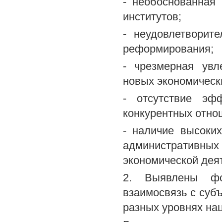
- необоснованная
институтов;
- неудовлетворит
реформирования;
- чрезмерная увл
новых экономически
- отсутствие эф
конкурентных отно
- наличие высоких
административны
экономической деят
2. Выявлены фо
взаимосвязь с суб
разных уровнях на