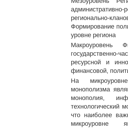
Мезоуровень Рег
административно
регионально-кла
Формирование поли
уровне региона
Макроуровень Фи
государственно-ч
ресурсной и инно
финансовой, полит
На микроуровн
монополизма являю
монополия, ин
технологический м
что наиболее важ
микроуровне я