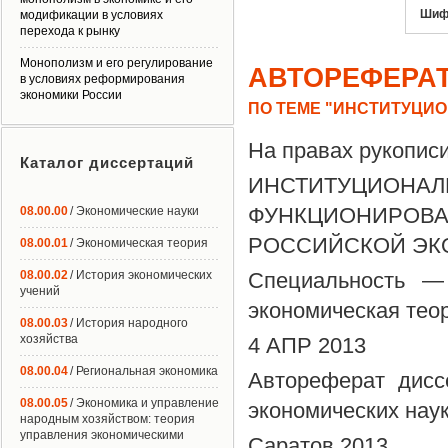
Шиф
модификации в условиях
перехода к рынку
Монополизм и его регулирование
АВТОРЕФЕРА
в условиях реформирования
экономики России
ПО ТЕМЕ "ИНСТИТУЦИ
На правах рукопис
Каталог диссертаций
ИНСТИТУЦИОН
ФУНКЦИОНИРОВ
08.00.00
/ Экономические науки
РОССИЙСКОЙ ЭК
08.00.01
/ Экономическая теория
08.00.02
/ История экономических
Специальность —
учений
экономическая теор
08.00.03
/ История народного
хозяйства
4 АПР 2013
08.00.04
/ Региональная экономика
Автореферат дисс
08.00.05
/ Экономика и управление
экономических нау
народным хозяйством: теория
управления экономическими
Саратов 2013