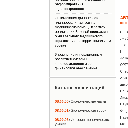
реформирования
здравоохранения
АВ
Оптимизация финансового
планирования затрат на
ПО Т
медицинскую помощь в рамках
реализации Базовой программы
Санк
обязательного медицинского
,-» 
страхования на территориальном
- - с I
уровне
I
Управление инновационным
Лозо
развитием системы
здравоохранения и ее
ОРГ
финансовое обеспечение
Спец
АВТ
дисс
Каталог диссертаций
Санк
Дисс
08.00.00
/ Экономические науки
Науч
08.00.01
/ Экономическая теория
Федо
Науч
08.00.02
/ История экономических
Кваш
учений