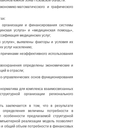
 районов южной зоны Псковской области.
кономико-матсматичсского и графического
ах:
и организации и финансирования системы
цинская услуга» и «медицинская помощь»,
ссификация медицинских услуг;
й услуги», выявлены факторы и условия их
х услуг населению;
я причинами неэффективного использования
авоохранения определены экономические и
ций в отрасли;
но-управленческих основ функционирования
о норматива для комплекса взаимосвязанных
структурной организации регионального
сть заключается в том, что в результате
ль определения величины потребности в
т особенности предлагаемой структурной
омпьютерной реализации модель позволяет
в и общий объем потребности в финансовых