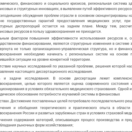
омического, финансового и социального кризисов, региональная система 
нсовых и структурных инновациях, в выявлении путей эффективного ресурс
сегодняшние обсуждения проблем отрасли в основном сконцентрированы н
ню государственных гарантий предоставления медицинских услуг, пр
ктурных диспропорций остается на заднем плане. Между тем, рассчи
нсовых ресурсов в пользу здравоохранения не приходится.
ьным фактором повышения эффективности использования ресурсов и, со
дарственном финансировании, являются структурные изменения в системе
ергнута не только организационно-управленческая структура, но и финан
воохранения необходимо начинать с региональных систем на основе п
ившейся ситуации на уровне конкретной территории.
тствие научных исследований по указанной проблеме, решения которой нас
авление настоящего диссертационного исследования.
ь и задачи исследования. В основе диссертации лежит комплексно
воохранения, целью которого является оценка современного состояния
ционирования в условиях обязательного медицинского страхования. Одной 
дическое обоснование потребности изучаемой системы в финансовых
ствах. Достижение поставленных целей потребовало последовательного ре
учения и обобщения теоретического и практического опыта в област
воохранения России и развитых зарубежных стран в условиях страховой мед
очнения содержания категорий, описывающих процесс производства и пред
бладания рыночных форм хозяйствования;