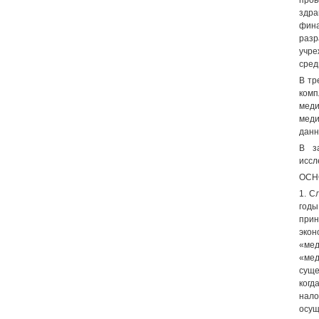
пров
здра
фин
разр
учре
сред
В тр
ком
мед
меди
данн
В з
иссл
ОСН
1. С
годы
прин
экон
«мед
«ме
суще
когд
нало
осущ