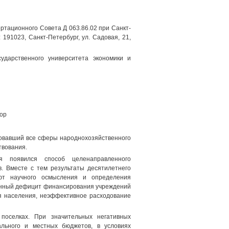
ссертационного Совета Д 063.86.02 при Санкт-
191023, Санкт-Петербург, ул. Садовая, 21,
ударственного университета экономики и
сор
ровавший все сферы народнохозяйственного
твования.
я появился способ целенаправленного
. Вместе с тем результаты десятилетнего
ют научного осмысления и определения
оянный дефицит финансирования учреждений
я населения, неэффективное расходование
поселках. При значительных негативных
льного и местных бюджетов, в условиях