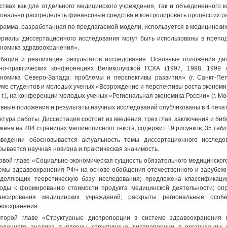
ствах как для отдельного медицинского учреждения, так и объединенного 
онально распределять финансовые средства и контролировать процесс их р
рамма, разработанная по предлагаемой модели, используется в медицинских 
риалы диссертационного исследования могут быть использованы в препод
номика здравоохранения».
бация и реализация результатов исследования. Основные положения ди
но-практических конференциях Великолукской ГСХА (1997, 1998, 1999 гг
номика Северо-Запада: проблемы и перспективы развития» (г. Санкт-Пете
ме студентов и молодых ученых «Возрождение и перспективы роста экономики
 г.), на конференции молодых ученых «Региональная экономика России» (г. Моск
вные положения и результаты научных исследований опубликованы в 4 печат
ктура работы. Диссертация состоит из введения, трех глав, заключения и би
жена на 204 страницах машинописного текста, содержит 19 рисунков, 35 табл
ведении обосновывается актуальность темы диссертационного исследо
рывается научная новизна и практическая значимость.
рвой главе «Социально-экономическая сущность обязательного медицинског
емы здравоохранения РФ» на основе обобщения отечественного и зарубежн
деляющих теоретическую базу исследования; предложена классификаци
оды к формированию стоимости продукта медицинской деятельности; о
ансирования медицинских учреждений; раскрыты региональные особ
воохранения.
торой главе «Структурные диспропорции в системе здравоохранения 