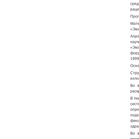
сред
раци
Прог
Мате
«Эко
Апро
науч
«Эко
фору
1999
Осно
Стру
изло
Во в
раск
В пе
сист
опре
подх
фин
здра
Во в