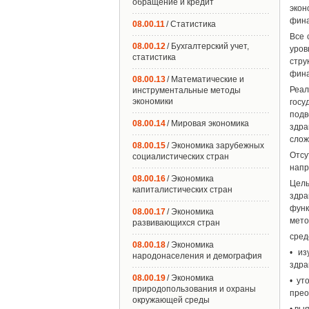
обращение и кредит
экон
фина
08.00.11
/ Статистика
Все 
08.00.12
/ Бухгалтерский учет,
уров
статистика
стру
фина
08.00.13
/ Математические и
Реал
инструментальные методы
экономики
госу
подв
08.00.14
/ Мировая экономика
здра
слож
08.00.15
/ Экономика зарубежных
Отсу
социалистических стран
напр
08.00.16
/ Экономика
Цел
капиталистических стран
здра
функ
08.00.17
/ Экономика
мето
развивающихся стран
сред
08.00.18
/ Экономика
• из
народонаселения и демография
здра
08.00.19
/ Экономика
• ут
природопользования и охраны
прео
окружающей среды