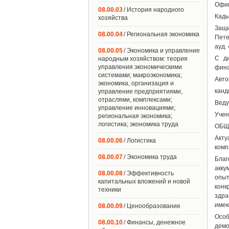
Офиц
08.00.03
/ История народного
Кады
хозяйства
Защи
08.00.04
/ Региональная экономика
Пете
ауд. 
08.00.05
/ Экономика и управление
С ди
народным хозяйством: теория
управления экономическими
фина
системами; макроэкономика;
Авто
экономика, организация и
канд
управление предприятиями,
отраслями, комплексами;
Веду
управление инновациями;
Учен
региональная экономика;
логистика; экономика труда
ОБЩ
Акту
08.00.06
/ Логистика
комп
08.00.07
/ Экономика труда
Бла
акку
08.00.08
/ Эффективность
опы
капитальных вложений и новой
конк
техники
здра
имею
08.00.09
/ Ценообразование
Осо
08.00.10
/ Финансы, денежное
демо