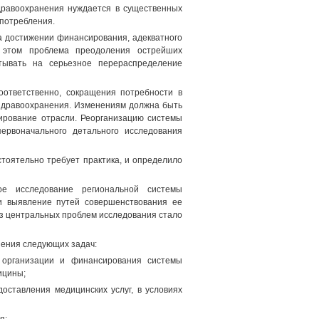
здравоохранения нуждается в существенных
опотребления.
а достижении финансирования, адекватного
и этом проблема преодоления острейших
тывать на серьезное перераспределение
ответственно, сокращения потребности в
 здравоохранения. Изменениям должна быть
сирование отрасли. Реорганизацию системы
ервоначального детального исследования
тоятельно требует практика, и определило
е исследование региональной системы
 и выявление путей совершенствования ее
из центральных проблем исследования стало
шения следующих задач:
и организации и финансирования системы
ицины;
оставления медицинских услуг, в условиях