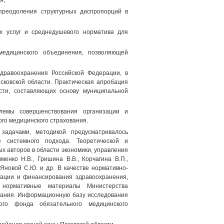
я;
 преодоления структурных диспропорций в
х услуг и среднедушевого норматива для
медицинского объединения, позволяющей
дравоохранения Российской Федерации, в
сковской области. Практическая апробация
асти, составляющих основу муниципальной
блемы совершенствования организации и
го медицинского страхования.
задачами, методикой предусматривалось
е системного подхода. Теоретической и
х авторов в области экономики, управления
енко Н.В., Гришина В.В., Корчагина В.П.,
 Яновой С.Ю. и др. В качестве нормативно-
зации и финансирования здравоохранения,
 нормативные материалы Министерства
вания. Информационную базу исследования
ного фонда обязательного медицинского