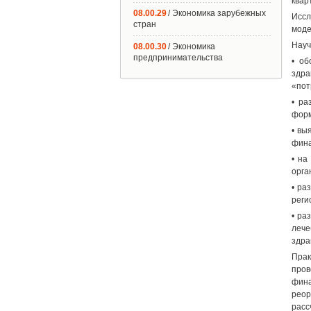
квар
08.00.29
/ Экономика зарубежных
Иссл
стран
моде
Науч
08.00.30
/ Экономика
предпринимательства
• об
здра
«пот
• ра
форм
• вы
фина
• на
орга
• ра
реги
• ра
леч
здра
Прак
про
фина
реор
расс