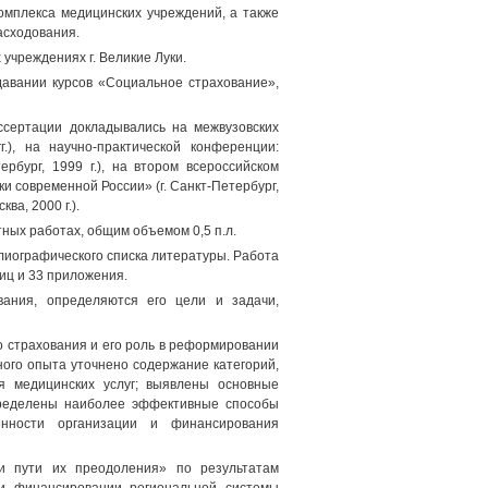
комплекса медицинских учреждений, а также
асходования.
учреждениях г. Великие Луки.
авании курсов «Социальное страхование»,
ссертации докладывались на межвузовских
.), на научно-практической конференции:
рбург, 1999 г.), на втором всероссийском
 современной России» (г. Санкт-Петербург,
ва, 2000 г.).
ных работах, общим объемом 0,5 п.л.
блиографического списка литературы. Работа
иц и 33 приложения.
вания, определяются его цели и задачи,
о страхования и его роль в реформировании
ого опыта уточнено содержание категорий,
я медицинских услуг; выявлены основные
пределены наиболее эффективные способы
енности организации и финансирования
и пути их преодоления» по результатам