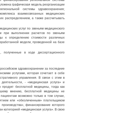
 и финансировании региональной системы
дложена графическая модель реорганизации
региональной системы здравоохранения;
комплекса взаимосвязанных медицинских
их распределением, а также рассчитывать
едицинских услуг по звеньям медицинского
ли при выполнении расчетов по звеньям
оды к определению стоимости различных
азработанной модели, проведенной на базе
, полученные в ходе диссертационного
 российском здравоохранении за последние
нскими услугами, которая сочетает в себе
стративного управления. В связи с этим в
 деятельности, - «медицинская услуга» и
 продукт бесплатной медицины, тогда как
нашему мнению, бесплатной медицины не
 пациентам возможно только в том случае,
риятием или «обезличенным» плательщиком
о производства», финансирование которого
н категорией «медицинская услуга». В свою