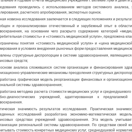
тальные и годовые отчеты медицинских учреждений г. Великие Луки и девяти
едования проводились с использованием методов системного анализа, э
лирования, расчетного апробирования, экспертных оценок.
ная новизна исследования заключается в следующих положениях и результат
общен и проанализирован отечественный и зарубежный опыт в област
воохранения, на основании чего раскрыто содержание категорий «меди
ребительная стоимость» и «стоимость медицинской услуги», предложена кла
зграничены понятия «стоимость медицинской услуги» и «цена медицинско
ирования в условиях внедрения рыночных форм предоставления медицински
явлены структурные диспропорции в системе здравоохранения, являющиес
нсовых средств;
 основе анализа сложившихся систем организации и финансирования здр
низационно-управленческие механизмы преодоления структурных диспропор
зработана графическая модель реорганизации финансовых и организацион
ональной системы здравоохранения;
зработана методика расчета стоимости медицинских услуг и среднедушевог
ебно-диагностических учреждений, адаптированная к предлагаемой 
воохранения.
тическая значимость результатов исследования. Практическая значимо
веденных исследований разработана экономико-математическая моде
нсовых средствах учреждений здравоохранения. Эта модель учитывае
ганизации региональной системы здравоохранения. По средствам своей к
читывать стоимость конкретных медицинских услуг, среднедушевой нормати