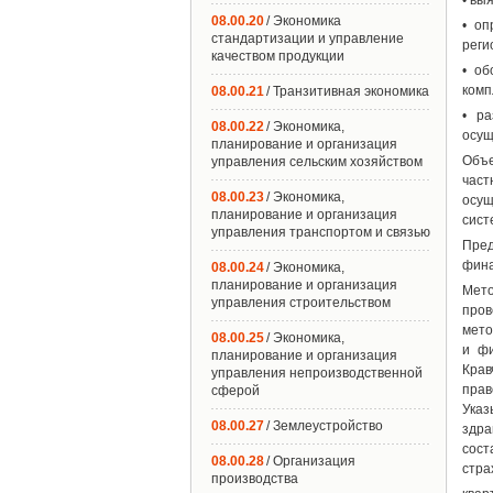
• вы
08.00.20
/ Экономика
• оп
стандартизации и управление
реги
качеством продукции
• об
комп
08.00.21
/ Транзитивная экономика
• р
08.00.22
/ Экономика,
осущ
планирование и организация
Объе
управления сельским хозяйством
част
08.00.23
/ Экономика,
осущ
планирование и организация
сист
управления транспортом и связью
Пре
фина
08.00.24
/ Экономика,
планирование и организация
Мето
управления строительством
про
мето
08.00.25
/ Экономика,
и фи
планирование и организация
Крав
управления непроизводственной
прав
сферой
Ука
08.00.27
/ Землеустройство
здра
сос
08.00.28
/ Организация
стра
производства