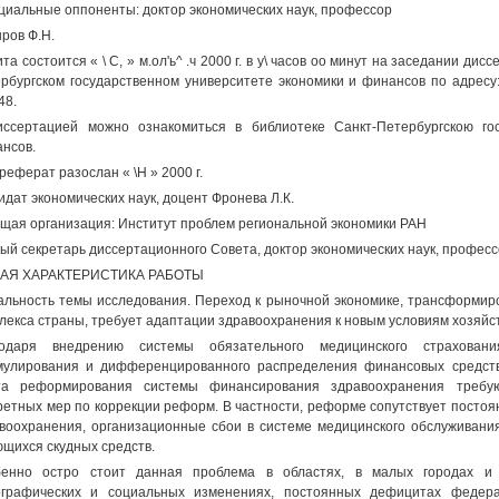
иальные оппоненты: доктор экономических наук, профессор
ров Ф.Н.
та состоится « \ С, » м.ол'ь^ .ч 2000 г. в у\ часов оо минут на заседании ди
рбургском государственном университете экономики и финансов по адресу: 
48.
ссертацией можно ознакомиться в библиотеке Санкт-Петербургскою гос
нсов.
реферат разослан « \Н » 2000 г.
идат экономических наук, доцент Фронева Л.К.
щая организация: Институт проблем региональной экономики РАН
ый секретарь диссертационного Совета, доктор экономических наук, профес
АЯ ХАРАКТЕРИСТИКА РАБОТЫ
альность темы исследования. Переход к рыночной экономике, трансформи
лекса страны, требует адаптации здравоохранения к новым условиям хозяйс
годаря внедрению системы обязательного медицинского страховани
мулирования и дифференцированного распределения финансовых средств
та реформирования системы финансирования здравоохранения требу
ретных мер по коррекции реформ. В частности, реформе сопутствует пост
воохранения, организационные сбои в системе медицинского обслуживани
щихся скудных средств.
бенно остро стоит данная проблема в областях, в малых городах и 
графических и социальных изменениях, постоянных дефицитах федера