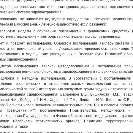
явления структурных диспропорций в отечественной системе здравоохранени
ределения экономических и организационно-управленческих механизмов
ональной системе здравоохранения;
основания методических подходов к определению стоимости медицински
лекса взаимосвязанных лечебно-диагностических учреждений;
азработки модели обоснования потребности в финансовых средствах 
ествлять управление и контроль за их оптимальным распределением.
кт и предмет исследования. Объектом исследования явилась система з
ности, ее региональный уровень. Исследование проводилось на примере П
ествлялась в медицинских учреждениях г. Великие Луки Псковской обл
емы здравоохранения.
дметом исследования явились методологические и методические про
нсирования региональной системы здравоохранения в условиях обязательно
дология и методика исследования. В соответствии с поставленными 
ведение теоретических и экспериментальных исследований на основ
дологической основой исследования послужили труды ведущих отечественны
нансирования здравоохранения: Барановой В.В., Вишнякова Н.М., Герасим
ченко H.A., Лебедевой H.H., Федоровой Т.А., Шеймана И.М., Шиленко Ю.В.,
овой основы использовались законодательные акты РФ в области органи
зы Президента РФ, постановления Правительства, методические и
воохранения РФ, Федерального Фонда обязательного медицинского страхо
тавили материалы статистических органов, Псковского территориаль
хования, а также