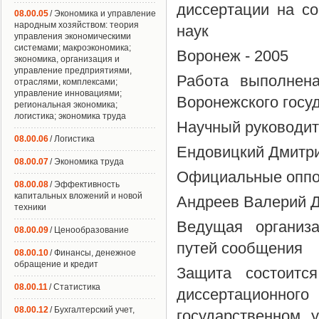
диссертации на со
08.00.05
/ Экономика и управление
народным хозяйством: теория
наук
управления экономическими
системами; макроэкономика;
Воронеж - 2005
экономика, организация и
управление предприятиями,
Работа выполнена
отраслями, комплексами;
управление инновациями;
Воронежского госу
региональная экономика;
логистика; экономика труда
Научный руководите
08.00.06
/ Логистика
Ендовицкий Дмитр
08.00.07
/ Экономика труда
Официальные оппон
08.00.08
/ Эффективность
капитальных вложений и новой
Андреев Валерий 
техники
Ведущая организа
08.00.09
/ Ценообразование
путей сообщения
08.00.10
/ Финансы, денежное
обращение и кредит
Защита состоитс
08.00.11
/ Статистика
диссертационно
08.00.12
/ Бухгалтерский учет,
государственном у