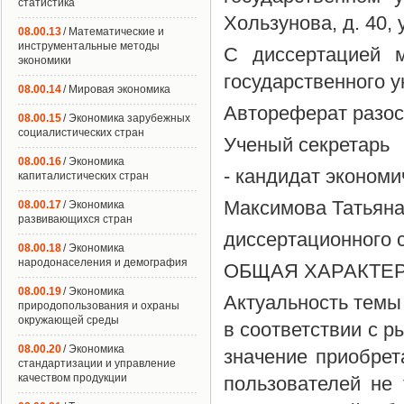
статистика
Хользунова, д. 40,
08.00.13
/ Математические и
инструментальные методы
С диссертацией м
экономики
государственного у
08.00.14
/ Мировая экономика
Автореферат разосл
08.00.15
/ Экономика зарубежных
социалистических стран
Ученый секретарь
08.00.16
/ Экономика
- кандидат экономи
капиталистических стран
Максимова Татьян
08.00.17
/ Экономика
развивающихся стран
диссертационного 
08.00.18
/ Экономика
народонаселения и демография
ОБЩАЯ ХАРАКТЕ
08.00.19
/ Экономика
Актуальность темы
природопользования и охраны
окружающей среды
в соответствии с 
08.00.20
/ Экономика
значение приобре
стандартизации и управление
качеством продукции
пользователей не 