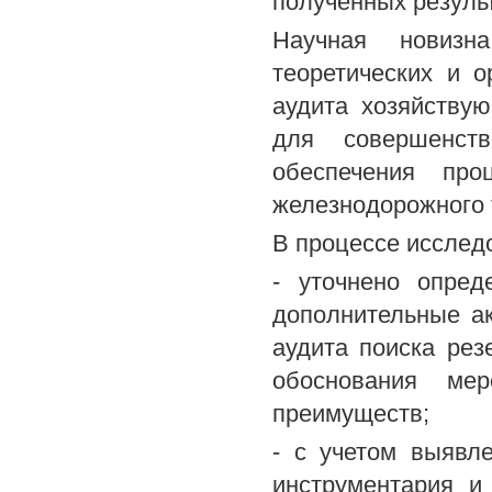
полученных резуль
Научная новиз
теоретических и о
аудита хозяйству
для совершенств
обеспечения про
железнодорожного 
В процессе исслед
- уточнено опред
дополнительные ак
аудита поиска рез
обоснования ме
преимуществ;
- с учетом выявл
инструментария и