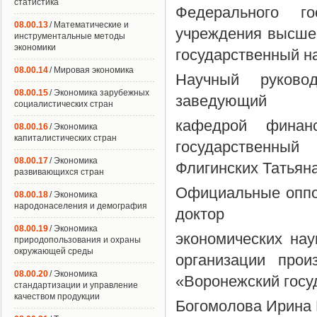
статистика
Федерального го
08.00.13
/ Математические и
учреждения высше
инструментальные методы
экономики
государственный н
08.00.14
/ Мировая экономика
Научный руковод
08.00.15
/ Экономика зарубежных
заведующий
социалистических стран
кафедрой фина
08.00.16
/ Экономика
капиталистических стран
государственный 
08.00.17
/ Экономика
Флигинских Татьян
развивающихся стран
Официальные оппо
08.00.18
/ Экономика
народонаселения и демография
доктор
08.00.19
/ Экономика
экономических на
природопользования и охраны
окружающей среды
организации про
08.00.20
/ Экономика
«Воронежский госу
стандартизации и управление
качеством продукции
Богомолова Ирина