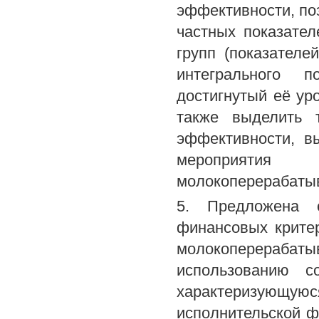
эффективности, по
частных показате
групп (показател
интегрального п
достигнутый её уро
также выделить 
эффективности, в
мероприяти
молокоперерабаты
5. Предложена с
финансовых крите
молокоперерабаты
использованию с
характеризующ
исполнительской 