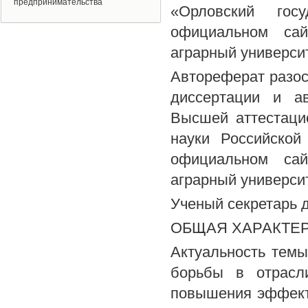
предпринимательства
«Орловский гос
официальном са
аграрный университе
Автореферат разос
диссертации и а
Высшей аттестаци
науки Российской 
официальном са
аграрный университе
Ученый секретарь д
ОБЩАЯ ХАРАКТЕ
Актуальность темы
борьбы в отрасл
повышения эффект