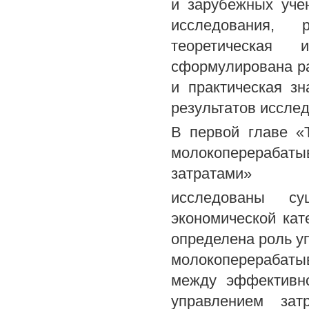
и зарубежных уче
исследования, р
теоретическая 
сформулирована ра
и практическая з
результатов иссле
В первой главе «
молокоперерабат
затратами»
исследованы с
экономической кат
определена роль у
молокоперерабат
между эффективн
управлением зат