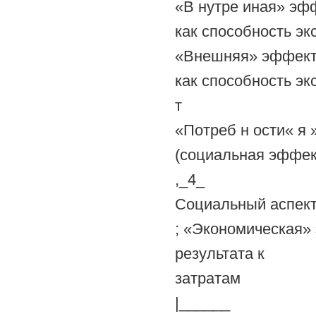
«В нутре иная» эфф
как способность эк
«Внешняя» эффекта
как способность э
т
«Потреб н ости« я 
(социальная эффек
,_4_
Социальный аспек
; «Экономическая»
результата к
затратам
|______