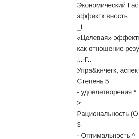
Экономический I ас
эффектк вность
_I
«Целевая» эффект
как отношение рез
...-Г..
Упра&кнчегк, аспек
Степень 5
- удовлетворения *
>
Рациональность (О
3
- Оптимальность ^