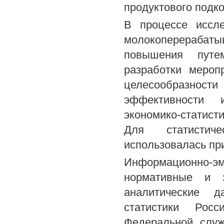
продуктового подк
В процессе иссл
молокоперерабаты
повышения путем
разработки мероп
целесообразност
эффективности 
экономико-статист
Для статистич
использовалась пр
Информационно-
нормативные и з
аналитические д
статистики Росс
Федеральной служ