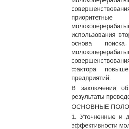
молокоперера
совершенствов
приоритетные 
молокоперерабат
использования вто
основа поиска
молокоперерабат
совершенствован
фактора повыше
предприятий.
В заключении об
результаты провед
ОСНОВНЫЕ ПОЛО
1. Уточненные и 
эффективности мо