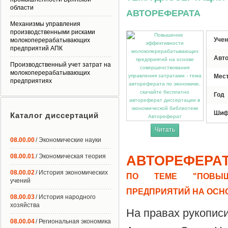
области
АВТОРЕФЕРАТА
Механизмы управления
производственными рисками
Учен
молокоперерабатывающих
предприятий АПК
Авт
Производственный учет затрат на
молокоперерабатывающих
Мес
предприятиях
Год
Шиф
Каталог диссертаций
Автореферат
Читать
08.00.00
/ Экономические науки
08.00.01
/ Экономическая теория
АВТОРЕФЕРА
08.00.02
/ История экономических
ПО ТЕМЕ "ПОВЫШЕ
учений
ПРЕДПРИЯТИЙ НА ОСН
08.00.03
/ История народного
хозяйства
На правах рукопис
08.00.04
/ Региональная экономика