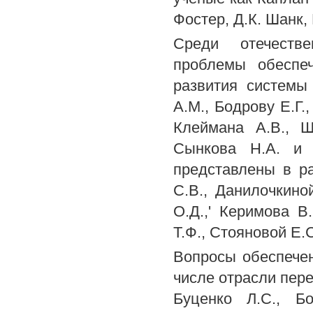
Фостер, Д.К. Шанк,
Среди отечеств
проблемы обеспеч
развития системы
A.M., Бодрову Е.Г.,
Клеймана A.B., Ш
Сынкова H.A. и 
представлены в ра
C.B., Данилочкиной
О.Д.,' Керимова В
Т.Ф., Стояновой Е.
Вопросы обеспече
числе отрасли пере
Буценко Л.С., Бо