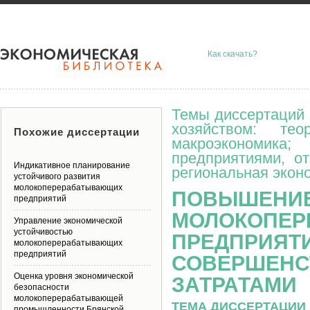
Как скачать?
Темы диссертаций 
хозяйством: тео
Похожие диссертации
макроэкономик
предприятиями, о
Индикативное планирование
региональная эконо
устойчивого развития
молокоперерабатывающих
ПОВЫШЕНИЕ
предприятий
МОЛОКОПЕ
Управление экономической
устойчивостью
ПРЕДПРИЯТ
молокоперерабатывающих
предприятий
СОВЕРШЕНС
Оценка уровня экономической
ЗАТРАТАМИ
безопасности
молокоперерабатывающей
ТЕМА ДИССЕРТАЦИИ 
промышленности Брянской