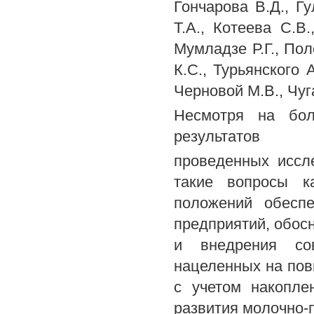
Гончарова В.Д., Гу
Т.А., Котеева C.B.
Мумладзе Р.Г., Пол
К.С., Турьянского 
Черновой М.В., Чуг
Несмотря на бол
результатов
проведенных иссл
такие вопросы к
положений обесп
предприятий, обос
и внедрения сов
нацеленных на по
с учетом накопле
развития молочно-