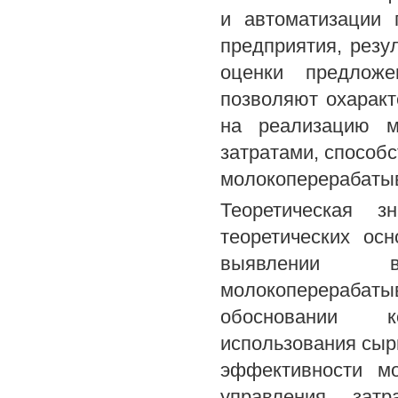
и автоматизации 
предприятия, резу
оценки предложе
позволяют охаракт
на реализацию м
затратами, спосо
молокоперерабаты
Теоретическая з
теоретических ос
выявлении в
молокоперерабаты
обосновании к
использования сыр
эффективности м
управления зат