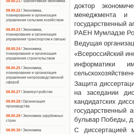
08.00.21
/ Транзитивная экономика
доктор экономич
08.00.22
/ Экономика,
менеджмента и 
планирование и организация
управления сельским хозяйством
государственный а
08.00.23
/ Экономика,
РАЕН Мумладзе Ро
планирование и организация
управления транспортом и связью
Ведущая организац
08.00.24
/ Экономика,
«Всероссийский ин
планирование и организация
управления строительством
информатики и
08.00.25
/ Экономика,
сельскохозяйствен
планирование и организация
управления непроизводственной
Защита диссертаци
сферой
на заседании дис
08.00.27
/ Землеустройство
кандидатских дис
08.00.28
/ Организация
производства
государственный а
08.00.29
/ Экономика зарубежных
бульвар Победы, д.
стран
С диссертацией 
08.00.30
/ Экономика