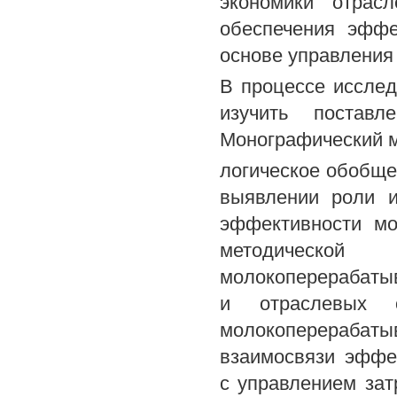
экономики отрас
обеспечения эффе
основе управления
В процессе иссле
изучить поставл
Монографический м
логическое обобще
выявлении роли и
эффективности мо
методическо
молокоперерабаты
и отраслевых о
молокоперерабат
взаимосвязи эффе
с управлением зат