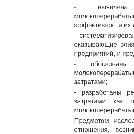
- выявлена 
молокоперерабат
эффективности их 
- систематизиров
оказывающие влия
предприятий, и пр
- обоснованы 
молокоперерабат
затратами;
- разработаны р
затратами как о
молокоперерабаты
Предметом исслед
отношения, возн