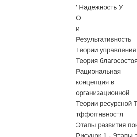
' Надежность У
О
и
Результативность
Теории управления
Теория благососто
Рациональная
концепция в
организационной
Теории ресурсной 
тффоггнвностя
Этапы развития по
Рисунок 1 - Этапы