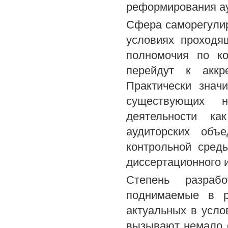
реформирования ау
Сфера саморегулир
условиях проходя
полномочия по ко
перейдут к аккр
Практически знач
существующих н
деятельности ка
аудиторских объ
контрольной сред
диссертационного 
Степень разраб
поднимаемые в р
актуальных в усло
вызывают немало с