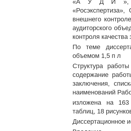
«А У Д И », О
«Росэкспертиза»,
внешнего контроле
аудиторского объе
контроля качества
По теме диссерт
объемом 1,5 п л
Структура работы
содержание работ
заключения, спис
наименований Раб
изложена на 163 
таблиц, 18 рисунко
Диссертационное и