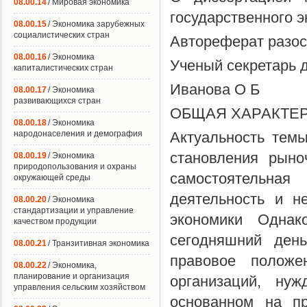
08.00.14
/ Мировая экономика
государственного 
08.00.15
/ Экономика зарубежных
социалистических стран
Автореферат разос
08.00.16
/ Экономика
Ученый секретарь 
капиталистических стран
Иванова О Б
08.00.17
/ Экономика
развивающихся стран
ОБЩАЯ ХАРАКТЕ
08.00.18
/ Экономика
народонаселения и демография
Актуальность темы
становления рыно
08.00.19
/ Экономика
природопользования и охраны
самостоятельна
окружающей среды
деятельность и н
08.00.20
/ Экономика
стандартизации и управление
экономики Однак
качеством продукции
сегодняшний день
08.00.21
/ Транзитивная экономика
правовое положе
08.00.22
/ Экономика,
планирование и организация
организаций, нуж
управления сельским хозяйством
основанном на пр