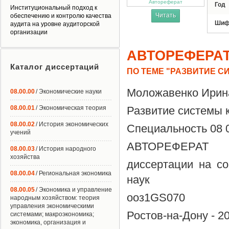
Автореферат
Год
Институциональный подход к
Читать
обеспечению и контролю качества
Шиф
аудита на уровне аудиторской
организации
АВТОРЕФЕРА
Каталог диссертаций
ПО ТЕМЕ "РАЗВИТИЕ С
Моложавенко Ирин
08.00.00
/ Экономические науки
08.00.01
/ Экономическая теория
Развитие системы 
08.00.02
/ История экономических
Специальность 08 0
учений
АВТОРЕФЕРАТ
08.00.03
/ История народного
хозяйства
диссертации на со
08.00.04
/ Региональная экономика
наук
08.00.05
/ Экономика и управление
ооз1GS070
народным хозяйством: теория
управления экономическими
Ростов-на-Дону - 2
системами; макроэкономика;
экономика, организация и