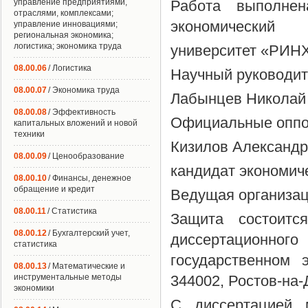
управление предприятиями,
Работа выполне
отраслями, комплексами;
экономический
управление инновациями;
региональная экономика;
логистика; экономика труда
университет «РИН
08.00.06
/ Логистика
Научный руководит
08.00.07
/ Экономика труда
Лабынцев Николай
08.00.08
/ Эффективность
Официальные оппон
капитальных вложений и новой
техники
Кизилов Александр
08.00.09
/ Ценообразование
кандидат экономич
08.00.10
/ Финансы, денежное
обращение и кредит
Ведущая организа
08.00.11
/ Статистика
Защита состоит
08.00.12
/ Бухгалтерский учет,
диссертационн
статистика
государственном 
08.00.13
/ Математические и
инструментальные методы
344002, Ростов-на-
экономики
С диссертацией 