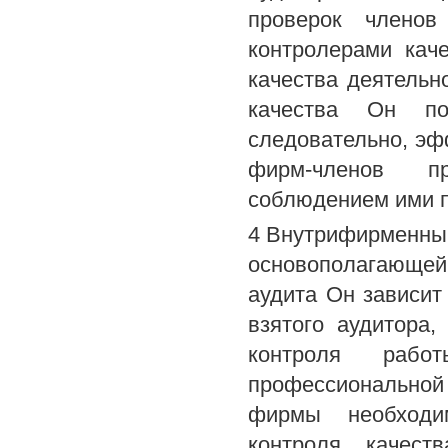
проверок членов
контролерами кач
качества деятельн
качества Он по
следовательно, эф
фирм-членов пр
соблюдением ими п
4 Внутрифирменный
основополагающей 
аудита Он зависит
взятого аудитора
контроля рабо
профессиональной 
фирмы необходи
контроля качест