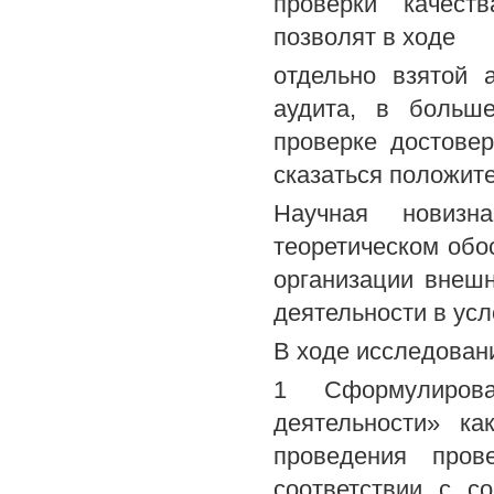
проверки качест
позволят в ходе
отдельно взятой 
аудита, в больш
проверке достове
сказаться положит
Научная новизн
теоретическом обо
организации внешн
деятельности в ус
В ходе исследован
1 Сформулирова
деятельности» ка
проведения пров
соответствии с с