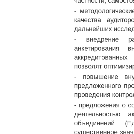
частности, самост
- методологически
качества аудитор
дальнейших исслед
- внедрение ра
анкетирования в
аккредитованных
позволят оптимизир
- повышение вну
предложенного про
проведения контрол
- предложения о с
деятельностью а
объединений (Е
существенное знач