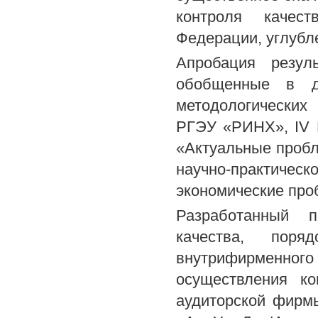
контроля качест
Федерации, углубл
Апробация резул
обобщенные в д
методологических
РГЭУ «РИНХ», IV 
«Актуальные пробле
научно-практиче
экономические проб
Разработанный п
качества, пор
внутрифирменного
осуществления ко
аудиторской фирм