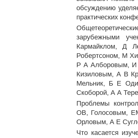
обсуждению уделяе
практических конф
Общетеоретиче
зарубежными уч
Кармайклом, Д Л
Робертсоном, М Хи
Р А Алборовым, И 
Кизиловым, А В К
Мельник, Б Е Од
Скоборой, А А Тер
Проблемы контрол
ОВ, Голосовым, Е
Орловым, А Е Суг
Что касается изуч