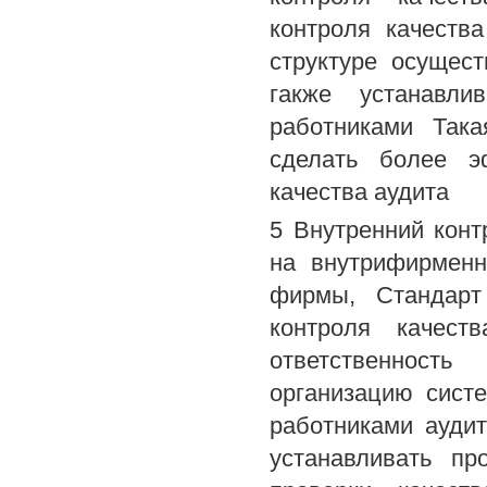
контроля качеств
структуре осущест
гакже устанавли
работниками Так
сделать более э
качества аудита
5 Внутренний конт
на внутрифирменн
фирмы, Стандарт
контроля качест
ответственность
организацию сист
работниками ауди
устанавливать пр