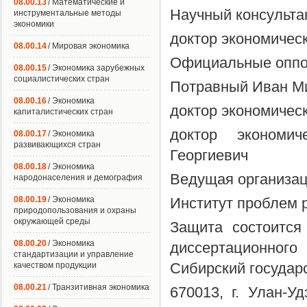
08.00.13
/ Математические и
Научный консульта
инструментальные методы
экономики
доктор экономичес
08.00.14
/ Мировая экономика
Официальные оппон
08.00.15
/ Экономика зарубежных
социалистических стран
Потравный Иван М
08.00.16
/ Экономика
доктор экономичес
капиталистических стран
доктор экономич
08.00.17
/ Экономика
развивающихся стран
Георгиевич
08.00.18
/ Экономика
Ведущая организац
народонаселения и демография
08.00.19
/ Экономика
Институт проблем р
природопользования и охраны
окружающей среды
Защита состоится
08.00.20
/ Экономика
диссертационного
стандартизации и управление
Сибирский государ
качеством продукции
08.00.21
/ Транзитивная экономика
670013, г. Улан-У