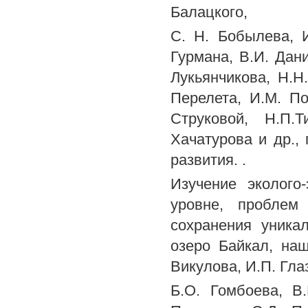
Балацкого,
C. Н. Бобылева, И
Гурмана, В.И. Дани
Лукьянчикова, H.H
Перелета, И.М. По
Струковой, Н.П.Т
Хачатурова и др.,
развития. .
Изучение эколого
уровне, проблем
сохранения уника
озеро Байкал, наш
Викулова, И.П. Гла
Б.О. Гомбоева, В.