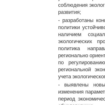
соблюдения эколог
развития;
- разработаны ко
политики устойчив
наличием социаль
экологических пр
политика напра
регионально ориен
по регулированию
региональной эко
учета экологическо
- выявлены новы
изменения парамет
период экономиче