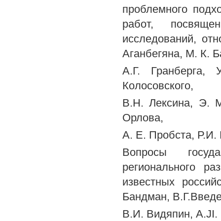
проблемного подх
работ, посвяще
исследований, отн
Аганбегяна, М. К. 
A.Г. Гранберга, 
Колосовского,
B.Н. Лексина, Э. 
Орлова,
A. Е. Пробста, Р.И.
Вопросы госуда
регионального ра
известных российс
Бандман, В.Г.Введе
B.И. Видяпин, A.JI.