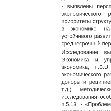
- выявлены перс
экономического 
приоритеты структ
в экономике, на
устойчивого разви
среднесрочный пер
Исследование вы
Экономика и упр
экономика; п.S.U
экономического ра
доноры и реципие
т.д.), методиче
исследования осо
п.5.13. - «Пробле