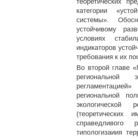
теоретических пр
категории «усто
системы». Обос
устойчивому раз
условиях стабил
индикаторов устой
требования к их по
Во второй главе «
региональной 
регламентацией
региональной пол
экологической 
(теоретических и
справедливого р
типологизаиия те