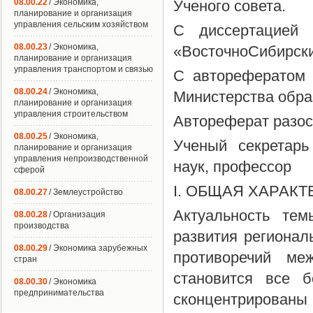
08.00.22
/ Экономика,
Ученого совета.
планирование и организация
управления сельским хозяйством
С диссертацией
08.00.23
/ Экономика,
«ВосточноСибирски
планирование и организация
управления транспортом и связью
С авторефератом 
08.00.24
/ Экономика,
Министерства образ
планирование и организация
управления строительством
Автореферат разос
08.00.25
/ Экономика,
Ученый секретарь
планирование и организация
управления непроизводственной
наук, профессор
сферой
I. ОБЩАЯ ХАРАК
08.00.27
/ Землеустройство
Актуальность тем
08.00.28
/ Организация
производства
развития регионал
08.00.29
/ Экономика зарубежных
противоречий ме
стран
становится все 
08.00.30
/ Экономика
предпринимательства
сконцентрированы