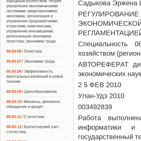
народным хозяйством: теория
Садыкова Эржена 
управления экономическими
системами; макроэкономика;
РЕГУЛИРОВАНИ
экономика, организация и
управление предприятиями,
ЭКОНОМИЧЕС
отраслями, комплексами;
управление инновациями;
РЕГЛАМЕНТАЦИЕ
региональная экономика;
логистика; экономика труда
Специальность 0
08.00.06
/ Логистика
хозяйством (регио
08.00.07
/ Экономика труда
АВТОРЕФЕРАТ дисс
08.00.08
/ Эффективность
экономических нау
капитальных вложений и новой
техники
2 5 ФЕВ 2010
08.00.09
/ Ценообразование
Улан-Удэ 2010
08.00.10
/ Финансы, денежное
003492839
обращение и кредит
Работа выполнен
08.00.11
/ Статистика
информатики и 
08.00.12
/ Бухгалтерский учет,
статистика
государственный т