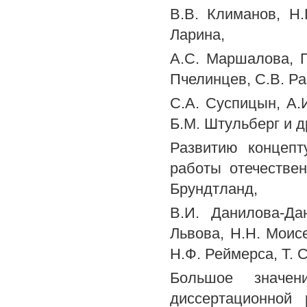
B.В. Климанов, Н.
Ларина,
A.C. Маршалова, П
Пчелинцев, C.B. Ра
C.А. Суспицын, А.И
Б.М. Штульберг и д
Развитию концепт
работы отечестве
Брундтланд,
B.И. Данилова-Да
Львова, H.H. Моисе
Н.Ф. Реймерса, Т. 
Большое значен
диссертационной