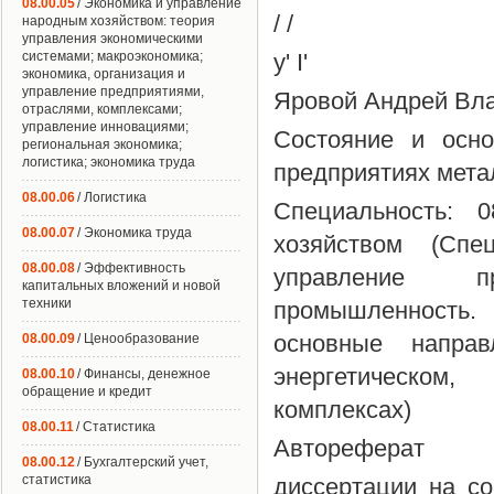
08.00.05
/ Экономика и управление
/ /
народным хозяйством: теория
управления экономическими
системами; макроэкономика;
у' I'
экономика, организация и
управление предприятиями,
Яровой Андрей Вл
отраслями, комплексами;
управление инновациями;
Состояние и осно
региональная экономика;
логистика; экономика труда
предприятиях мета
08.00.06
/ Логистика
Специальность: 
08.00.07
/ Экономика труда
хозяйством (Спе
08.00.08
/ Эффективность
управление пр
капитальных вложений и новой
техники
промышленность.
основные направ
08.00.09
/ Ценообразование
энергетическом
08.00.10
/ Финансы, денежное
обращение и кредит
комплексах)
08.00.11
/ Статистика
Автореферат
08.00.12
/ Бухгалтерский учет,
статистика
диссертации на со