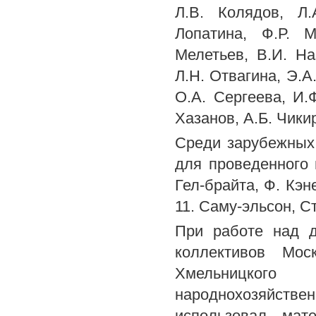
Л.В. Колядов, Л.
Лопатина, Ф.Р. М
Мелетьев, В.И. На
Л.Н. Отвагина, Э.А
O.A. Сергеева, И.
Хазанов, А.Б. Чики
Среди зарубежных 
для проведенного 
Гел-брайта, Ф. Кэн
11. Саму-эльсон, С
При работе над д
коллективов Моск
Хмельницкого 
народнохозяйстве
использовал мат