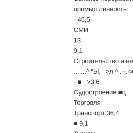
промышленность .... т 
- 45,5
СМИ
13
9,1
Строительство и н
.......^ ''Ы, ' >л ^ .-
- ■ . >3,6
Судостроение ■ц
Торговля
Транспорт 36,4
■ 9,1