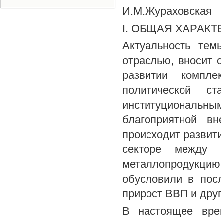
И.М.Жураховская
I. ОБЩАЯ ХАРАК
Актуальность тем
отраслью, вносит 
развитии компл
политической ст
институциональ
благоприятной вн
происходит развит
секторе между
металлопродукц
обусловили в пос
прирост ВВП и дру
В настоящее врем