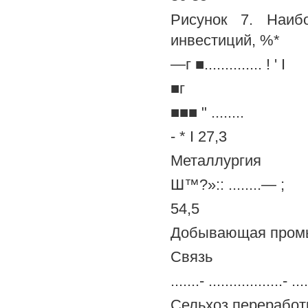
Рисунок 7. Наиб
инвестиций, %*
—г ■.............. ! ' I
■г
■■■ " ........
- * I 27,3
Металлургия
Ш™?»:: ........— ;
54,5
Добывающая пром
Связь
.......- ..................- .
Сельхоз переработ