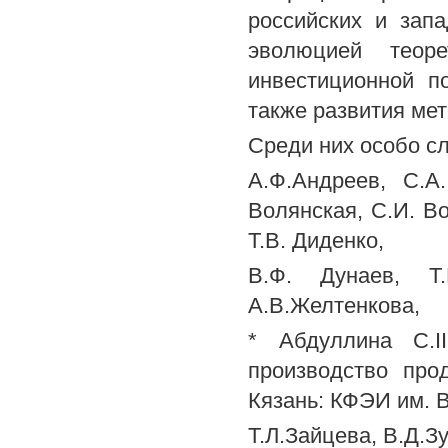
российских и зап
эволюцией теоре
инвестиционной п
также развития ме
Среди них особо сл
A.Ф.Андреев, С.А
Волянская, С.И. Во
Т.В. Диденко,
B.Ф. Дунаев, Т
А.В.Желтенкова,
* Абдуллина С.I
производство про
Кязань: КФЭИ им. 
Т.Л.Зайцева, В.Д.Зу