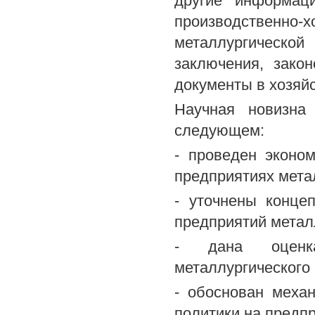
другие информаци
производственн
металлургической
заключения, зако
документы в хозяй
Научная новизна 
следующем:
- проведен эконо
предприятиях мета
- уточнены конце
предприятий метал
- дана оценка
металлургического
- обоснован меха
политики на предп