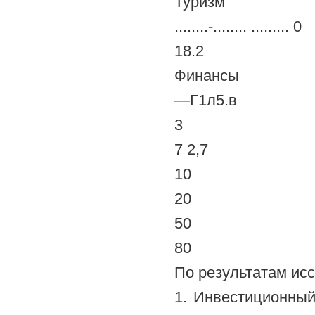
Туризм
........-........ ......... 0
18.2
Финансы
—Г1л5.в
3
7 2,7
10
20
50
80
По результатам ис
1. Инвестиционны