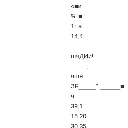
«■и
% ■
1г а
14,4
.. ................
шяДИи!
.........;.....................
яшн
ЗБ_____" ______■
ч
39,1
15 20
30 35