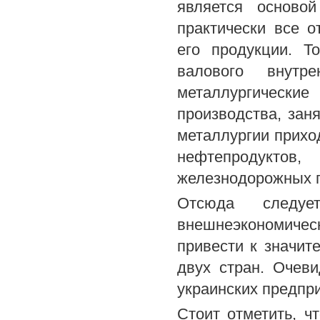
является основой
практически все 
его продукции. Т
валового внутр
металлургически
производства, зан
металлургии прихо
нефтепродуктов
железнодорожных п
Отсюда следу
внешнеэкономическ
привести к значит
двух стран. Очеви
украинских предпри
Стоит отметить, ч