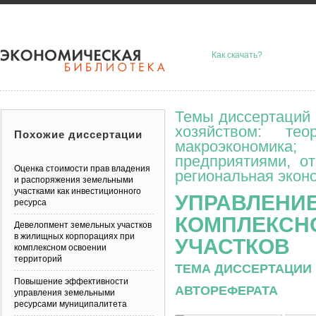
Как скачать?
Темы диссертаций 
хозяйством: тео
Похожие диссертации
макроэкономик
предприятиями, о
Оценка стоимости прав владения
региональная эконо
и распоряжения земельными
участками как инвестиционного
УПРАВЛЕНИ
ресурса
КОМПЛЕКСН
Девелопмент земельных участков
в жилищных корпорациях при
УЧАСТКОВ
комплексном освоении
территорий
ТЕМА ДИССЕРТАЦИИ 
Повышение эффективности
АВТОРЕФЕРАТА
управления земельными
ресурсами муниципалитета