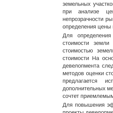
земельных участко
при анализе ц
непрозрачности ры
определения цены 
Для определения
стоимости земли 
стоимостью земел
стоимости На осн
девелопмента сле
методов оценки ст
предлагается и
дополнительных ме
сочтет приемлемым
Для повышения эф
проекты девелопме