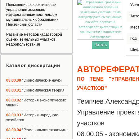
Повышение эффективности
Учен
управления земельно-
имущественным комплексом
Авт
муниципальных образований
Пензенской области
Мес
Развитие методов кадастровой
Автореферат
Год
оценки земельных участков
недропользования
Читать
Шиф
Каталог диссертаций
АВТОРЕФЕРА
ПО ТЕМЕ "УПРАВЛЕ
08.00.00
/ Экономические науки
УЧАСТКОВ"
08.00.01
/ Экономическая теория
Темпчев Александр
08.00.02
/ История экономических
учений
Управление проект
08.00.03
/ История народного
хозяйства
участков
08.00.04
/ Региональная экономика
08.00.05 - экономи