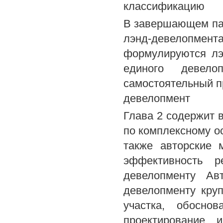
классификацию
В завершающем па
лэнд-девелопм
формулируются лэ
единого девело
самостоятельный пр
девелопмент
Глава 2 содержит 
по комплексному о
также авторские 
эффективность р
девелопменту Ав
девелопменту кру
участка, обоснов
проектирование и