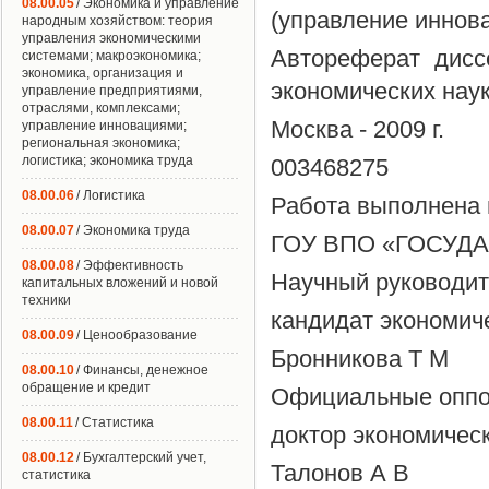
08.00.05
/ Экономика и управление
(управление иннов
народным хозяйством: теория
управления экономическими
Автореферат дисс
системами; макроэкономика;
экономика, организация и
экономических нау
управление предприятиями,
отраслями, комплексами;
Москва - 2009 г.
управление инновациями;
региональная экономика;
логистика; экономика труда
003468275
08.00.06
/ Логистика
Работа выполнена 
08.00.07
/ Экономика труда
ГОУ ВПО «ГОСУД
08.00.08
/ Эффективность
Научный руководит
капитальных вложений и новой
техники
кандидат экономич
08.00.09
/ Ценообразование
Бронникова Т М
08.00.10
/ Финансы, денежное
обращение и кредит
Официальные опп
08.00.11
/ Статистика
доктор экономическ
08.00.12
/ Бухгалтерский учет,
Талонов А В
статистика