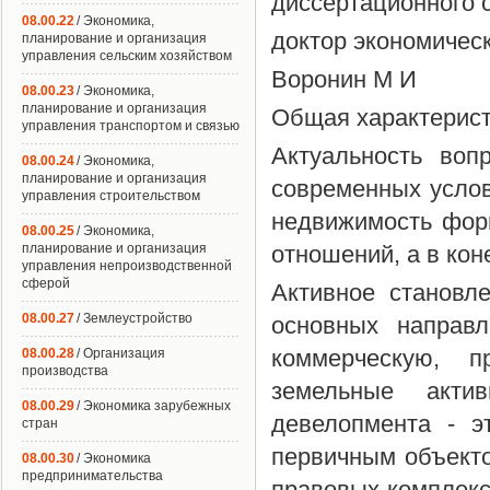
диссертационного с
08.00.22
/ Экономика,
доктор экономичес
планирование и организация
управления сельским хозяйством
Воронин М И
08.00.23
/ Экономика,
планирование и организация
Общая характерист
управления транспортом и связью
Актуальность воп
08.00.24
/ Экономика,
планирование и организация
современных услов
управления строительством
недвижимость фор
08.00.25
/ Экономика,
планирование и организация
отношений, а в кон
управления непроизводственной
сферой
Активное становл
08.00.27
/ Землеустройство
основных направл
коммерческую, п
08.00.28
/ Организация
производства
земельные акт
08.00.29
/ Экономика зарубежных
девелопмента - э
стран
первичным объекто
08.00.30
/ Экономика
предпринимательства
правовых комплекс