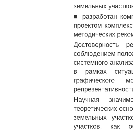
земельных участко
■ разработан ком
проектом комплекс
методических реко
Достоверность р
соблюдением полож
системного анализ
в рамках ситуа
графического 
репрезентативност
Научная значим
теоретических осн
земельных участк
участков, как о