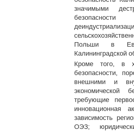
значимыми дест
безопасности
деиндустриализ
сельскохозяйстве
Польши в Евро
Калининградской о
Кроме того, в х
безопасности, по
внешними и вну
экономической б
требующие первоо
инновационная ак
зависимость реги
ОЭЗ; юридическ