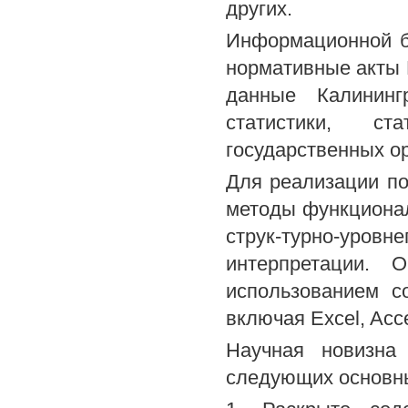
других.
Информационной б
нормативные акты 
данные Калинингр
статистики, ст
государственных ор
Для реализации по
методы функциональ
струк-турно-уров
интерпретации. 
использованием с
включая Excel, Acc
Научная новизна 
следующих основн