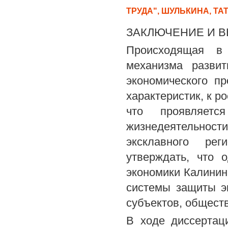
ТРУДА", ШУЛЬКИНА, Т
ЗАКЛЮЧЕНИЕ И 
Происходящая в
механизма разви
экономического п
характеристик, к р
что проявляет
жизнедеятельност
эксклавного рег
утверждать, что 
экономики Калинин
системы защиты э
субъектов, обществ
В ходе диссертац