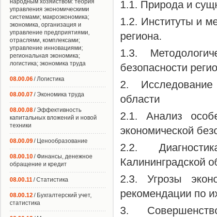
народным хозяйством: теория
1.1. Природа и сущ
управления экономическими
системами; макроэкономика;
1.2. Институты и 
экономика, организация и
управление предприятиями,
региона.
отраслями, комплексами;
управление инновациями;
1.3. Методологи
региональная экономика;
логистика; экономика труда
безопасности регио
08.00.06
/ Логистика
2. Исследование
08.00.07
/ Экономика труда
области
08.00.08
/ Эффективность
2.1. Анализ особ
капитальных вложений и новой
техники
экономической без
08.00.09
/ Ценообразование
2.2. Диагности
08.00.10
/ Финансы, денежное
Калининградской о
обращение и кредит
2.3. Угрозы экон
08.00.11
/ Статистика
рекомендации по и
08.00.12
/ Бухгалтерский учет,
статистика
3. Совершенств