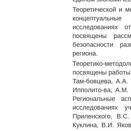
Теоретической и м
концептуальны
исследованиях о
посвящены рассм
безопасности ра
региона.
Теоретико-методо
посвящены работы В
Там-бовцева, А.А. 
Ипполито-ва, A.M. 
Региональные ас
исследованиях у
Приленского, B.C.
Куклина, В.И. Яков