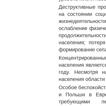
Деструктивные пр
на состоянии соц
жизнедеятельност
ослабление физиче
продолжительност
населения; потер
формирование сепа
Концентрированн
населения являетс
году. Несмотря н
населения области 
Особое беспокойст
и Польши в Евро
требующими пе