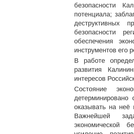
безопасности Ка
потенциала; забла
деструктивных п
безопасности ре
обеспечения экон
инструментов его р
В работе определ
развития Калини
интересов Российс
Состояние эконо
детерминировано 
оказывать на неё 
Важнейшей зад
экономической бе
усиление позити